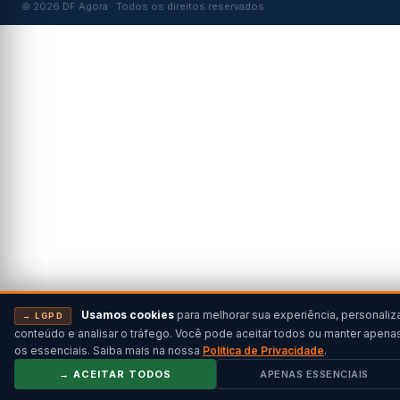
© 2026 DF Agora · Todos os direitos reservados
Usamos cookies
para melhorar sua experiência, personaliz
→ LGPD
conteúdo e analisar o tráfego. Você pode aceitar todos ou manter apena
os essenciais. Saiba mais na nossa
Política de Privacidade
.
→ ACEITAR TODOS
APENAS ESSENCIAIS