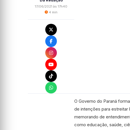
Da Redação
17/06/2021 às 17h40
4 min
O Governo do Paraná formali
de intenções para estreita
memorando de entendimento
como educação, saúde, ciên