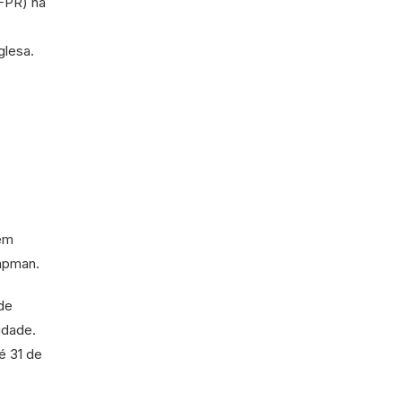
UFPR) na
glesa.
 em
hapman.
de
idade.
é 31 de