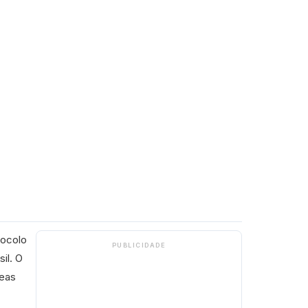
tocolo
PUBLICIDADE
il. O
reas