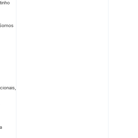
tinho
. Somos
cionais,
e
a