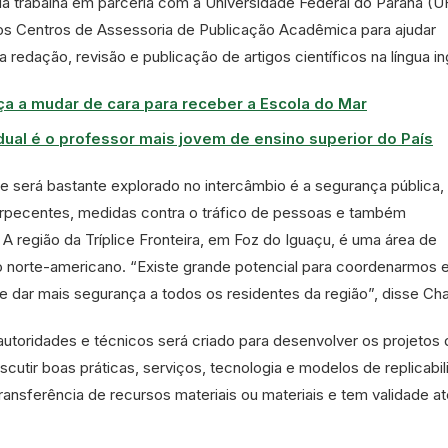
a trabalha em parceria com a Universidade Federal do Paraná (
os Centros de Assessoria de Publicação Acadêmica para ajudar
redação, revisão e publicação de artigos científicos na língua in
a a mudar de cara para receber a Escola do Mar
ual é o professor mais jovem de ensino superior do País
e será bastante explorado no intercâmbio é a segurança pública,
torpecentes, medidas contra o tráfico de pessoas e também
 A região da Tríplice Fronteira, em Foz do Iguaçu, é uma área de
 norte-americano. “Existe grande potencial para coordenarmos
de dar mais segurança a todos os residentes da região”, disse C
utoridades e técnicos será criado para desenvolver os projetos 
utir boas práticas, serviços, tecnologia e modelos de replicabil
ransferência de recursos materiais ou materiais e tem validade at