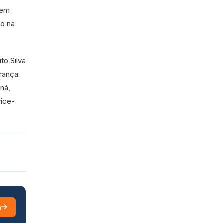
 em
ão na
to Silva
urança
ná,
vice-
a