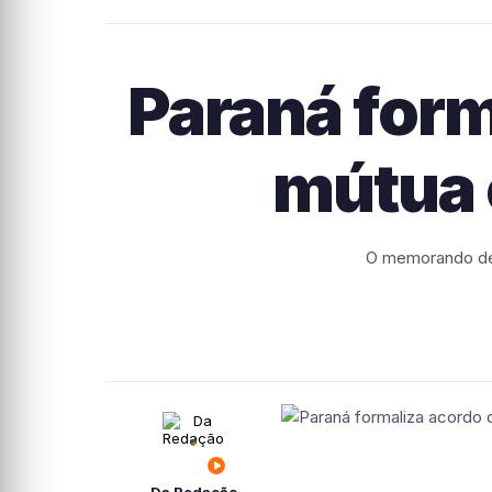
Paraná form
mútua 
O memorando de 