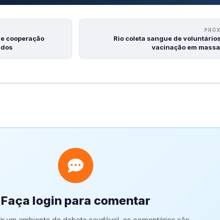
PRÓ
de cooperação
Rio coleta sangue de voluntário
idos
vacinação em mass
Faça login para comentar
tir um ambiente de debate saudável, os comentários são