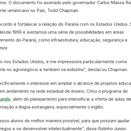
rismo. O documento foi assinado pelo governador Carlos Massa Ra
orte-americano no País, Todd Chapman.
 acordo é fortalecer a relação do Paraná com os Estados Unidos
 desde 1999 e avistamos uma série de possibilidades em áreas
vimento do Paraná, como infraestrutura, educação, segurança e
nior.
o nos Estados Unidos, e me impressiona particularmente como
forte no agronegócio e também na indústria”, destacou Chapman.
cificamente o interesse em ampliar o alcance de projetos educa
em andamento na rede estadual de ensino. Citou o programa de
undo
, além do planejamento para intensificar a oferta de aulas d
mação e língua estrangeira, especialmente o inglês.
ssos alunos da melhor maneira possível, para que possam ajudar 
regos e se desenvolver intelectualmente”, disse Ratinho Junior.