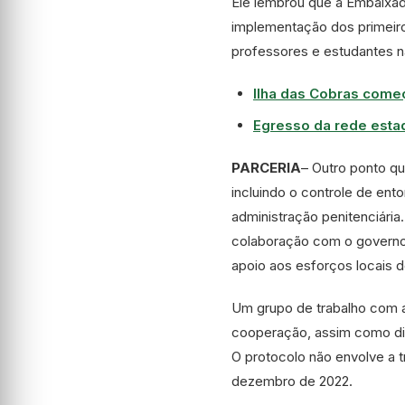
Ele lembrou que a Embaixad
implementação dos primeir
professores e estudantes na 
Ilha das Cobras começ
Egresso da rede estad
PARCERIA
– Outro ponto qu
incluindo o controle de en
administração penitenciária.
colaboração com o governo
apoio aos esforços locais 
Um grupo de trabalho com a
cooperação, assim como disc
O protocolo não envolve a t
dezembro de 2022.