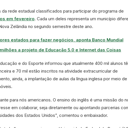
 da rede estadual classificados para participar do programa de
os em fevereiro
. Cada um deles representa um município difer
 Nova Zelândia no segundo semestre deste ano.
ores estados para fazer negócios, aponta Banco Mundial
milhões a projeto de Educação 5.0 e Internet das Coisas
Educação e do Esporte informou que atualmente 400 mil alunos t
eira e 70 mil estão inscritos na atividade extracurricular de
to, ainda, a implantação de aulas da língua inglesa por meio de
móveis.
ante para nós americanos. O ensino do inglês é uma missão do 
resse em colaborar, seja diretamente ou apontando parcerias co
rsidades dos Estados Unidos”, comentou o embaixador.