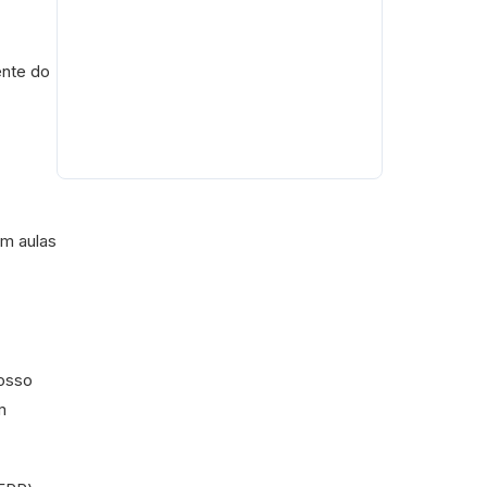
ente do
êm aulas
nosso
m