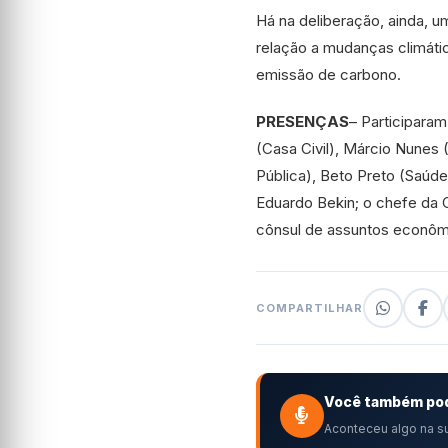
Há na deliberação, ainda, 
relação a mudanças climáti
emissão de carbono.
PRESENÇAS
– Participaram
(Casa Civil), Márcio Nunes
Pública), Beto Preto (Saúde
Eduardo Bekin; o chefe da C
cônsul de assuntos econôm
COMPARTILHAR
Você também pod
Aconteceu algo na su