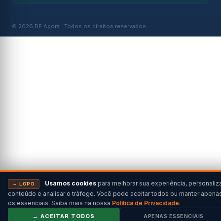
© 2026 DF Agora · Todos os direitos reservados
Usamos cookies
para melhorar sua experiência, personaliz
→ LGPD
conteúdo e analisar o tráfego. Você pode aceitar todos ou manter apena
os essenciais. Saiba mais na nossa
Política de Privacidade
.
→ ACEITAR TODOS
APENAS ESSENCIAIS