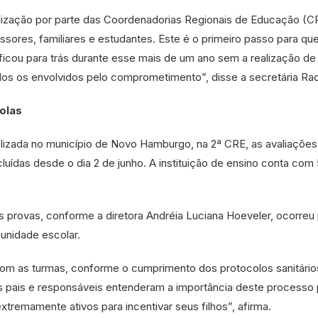
ização por parte das Coordenadorias Regionais de Educação (C
essores, familiares e estudantes. Este é o primeiro passo para qu
icou para trás durante esse mais de um ano sem a realização de
dos os envolvidos pelo comprometimento”, disse a secretária Raq
olas
alizada no município de Novo Hamburgo, na 2ª CRE, as avaliações
cluídas desde o dia 2 de junho. A instituição de ensino conta com
as provas, conforme a diretora Andréia Luciana Hoeveler, ocorreu
unidade escolar.
m as turmas, conforme o cumprimento dos protocolos sanitário
 pais e responsáveis entenderam a importância deste processo 
remamente ativos para incentivar seus filhos”, afirma.