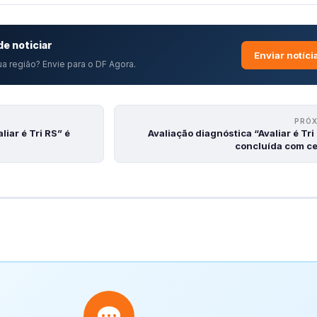
e noticiar
Enviar notíci
a região? Envie para o DF Agora.
PRÓ
liar é Tri RS” é
Avaliação diagnóstica “Avaliar é Tri
concluída com c