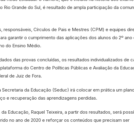
no Rio Grande do Sul, é resultado de ampla participação da comu
es, responsáveis, Círculos de Pais e Mestres (CPM) e equipes dir
ra garantir o cumprimento das aplicações dos alunos do 2º ano
no do Ensino Médio.
dados das provas concluídas, os resultados individualizados de 
a plataforma do Centro de Políticas Públicas e Avaliação da Educ
ral de Juiz de Fora.
a Secretaria da Educação (Seduc) irá colocar em prática um plan
rço e recuperação das aprendizagens perdidas.
da Educação, Raquel Teixeira, a partir dos resultados, será possí
irido no ano de 2020 e reforçar os conteúdos que precisam ser