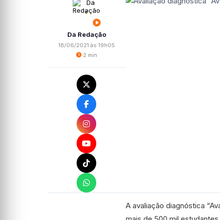
Da Redação
18/06/2021 às 19h05
2 min
A avaliação diagnóstica “Ava
mais de 500 mil estudantes 