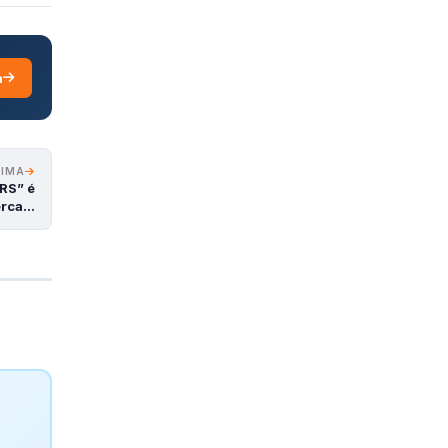
a
XIMA
 RS” é
erca…