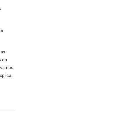
o
de
 as
s da
s vamos
xplica.