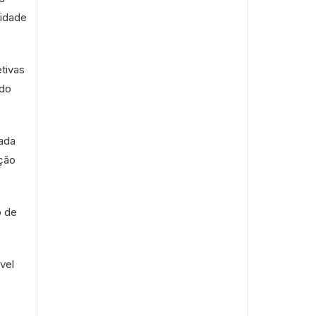
nidade
etivas
 do
cada
ação
o de
vel