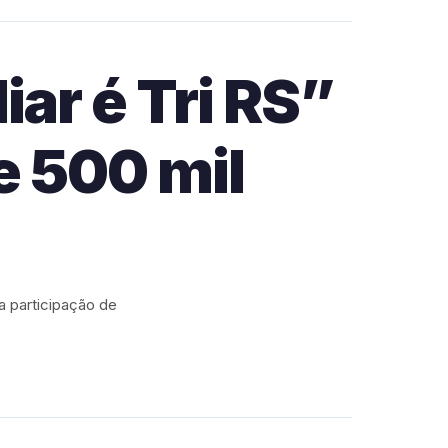
ar é Tri RS”
e 500 mil
 a participação de