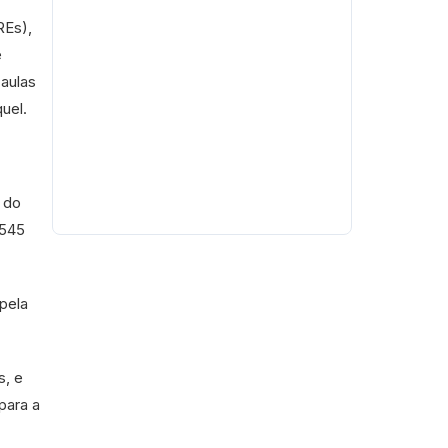
REs),
e
 aulas
uel.
 do
 545
 pela
s, e
para a