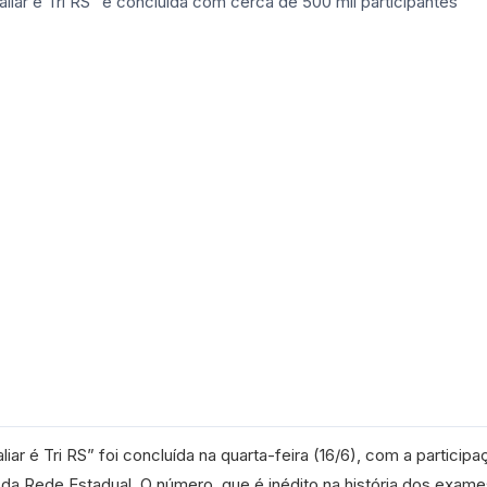
liar é Tri RS” foi concluída na quarta-feira (16/6), com a particip
da Rede Estadual. O número, que é inédito na história dos exame