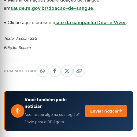
em
saude.rs.gov.br/doacao-de-sangue
.
• Clique aqui e acesse o
site da campanha Doar é Viver
.
Texto: Ascom SES
Edição: Secom
COMPARTILHAR
Você também pode
noticiar
Enviar notícia
Aconteceu algo na sua região?
Envie para o DF Agora.