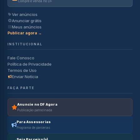
Compre e venda no DF
Ver anúncios
Anunciar grátis
Meus anúncios
Publicar agora →
INSTITUCIONAL
Fale Conosco
Política de Privacidade
Termos de Uso
Enviar Notícia
FAÇA PARTE
Anuncie no DF Agora
Publicação patrocinada
Para Assessorias
Programa de parcerias
Seja Parceiro(a)