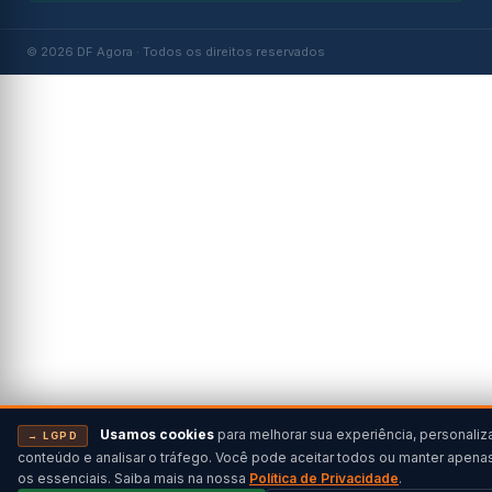
© 2026 DF Agora · Todos os direitos reservados
Usamos cookies
para melhorar sua experiência, personaliz
→ LGPD
conteúdo e analisar o tráfego. Você pode aceitar todos ou manter apena
os essenciais. Saiba mais na nossa
Política de Privacidade
.