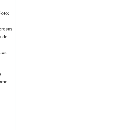
Foto:
presas
a do
cos
a
como