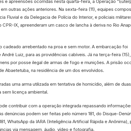
es e apreensões ocorridas nesta quarta-feira, a Operação “Euterp
 em outras ações anteriores. Na sexta-feira (11), equipes compos
 Fluvial e da Delegacia de Polícia do Interior, e policiais militar
o CPR-IX, apreenderam um casco de lancha à deriva no Rio Anap
 cadeado arrebentado na proa e sem motor. A embarcação foi
ndré Luiz, para as providências cabíveis. Já na terça-feira (15),
ens por posse ilegal de armas de fogo e munições. A prisão oc
 de Abaetetuba, na residência de um dos envolvidos.
radas uma arma utilizada em tentativa de homicídio, além de dua
 sem licença ambiental.
ode contribuir com a operação integrada repassando informaçõe
l. As denúncias podem ser feitas pelo número 181, do Disque-Denú
181, WhatsApp da IARA (Inteligência Artificial Rápida e Anônima), 
ncias via mensagem, áudio, vídeo e fotografia.