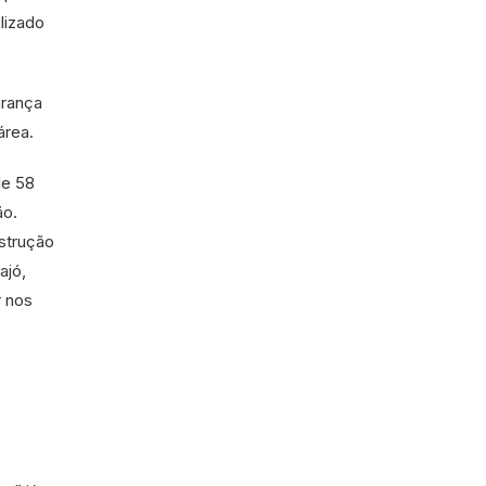
lizado
urança
área.
de 58
ão.
nstrução
ajó,
r nos