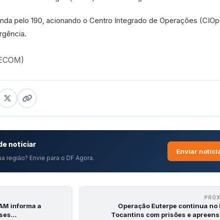
ainda pelo 190, acionando o Centro Integrado de Operações (CIO
rgência.
SECOM)
e noticiar
Enviar notíci
a região? Envie para o DF Agora.
PRÓ
AM informa a
Operação Euterpe continua no 
oses…
Tocantins com prisões e apreen