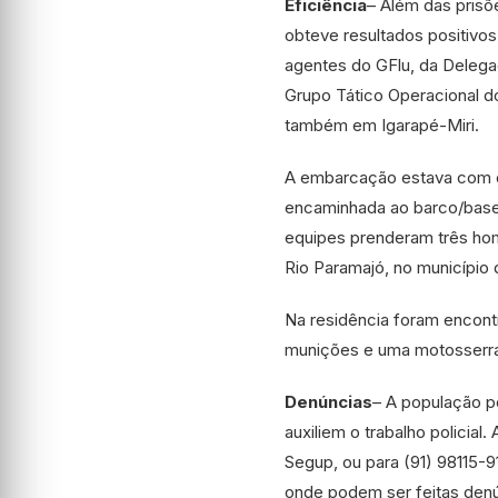
Eficiência
– Além das prisõ
obteve resultados positivos
agentes do GFlu, da Delegacia
Grupo Tático Operacional d
também em Igarapé-Miri.
A embarcação estava com o
encaminhada ao barco/base A
equipes prenderam três hom
Rio Paramajó, no município
Na residência foram encont
munições e uma motosserra
Denúncias
– A população p
auxiliem o trabalho policia
Segup, ou para (91) 98115-9
onde podem ser feitas denú