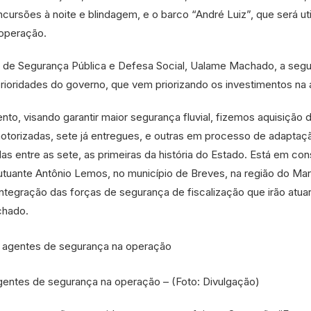
cursões à noite e blindagem, e o barco “André Luiz”, que será uti
 operação.
o de Segurança Pública e Defesa Social, Ualame Machado, a seg
rioridades do governo, que vem priorizando os investimentos na 
to, visando garantir maior segurança fluvial, fizemos aquisição 
orizadas, sete já entregues, e outras em processo de adaptaç
s entre as sete, as primeiras da história do Estado. Está em co
utuante Antônio Lemos, no município de Breves, na região do Mar
ntegração das forças de segurança de fiscalização que irão atua
chado.
entes de segurança na operação – (Foto: Divulgação)