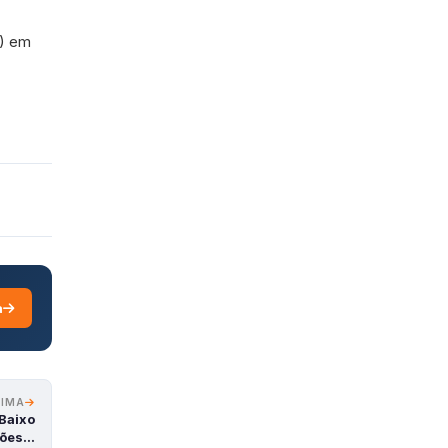
p) em
a
XIMA
Baixo
sões…