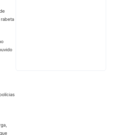
 de
 rabeta
no
ouvido
olícias
,
rga,
 que