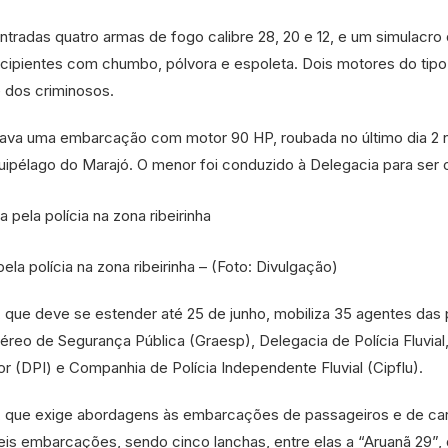
tradas quatro armas de fogo calibre 28, 20 e 12, e um simulacro
ecipientes com chumbo, pólvora e espoleta. Dois motores do tipo
dos criminosos.
ava uma embarcação com motor 90 HP, roubada no último dia 2 
uipélago do Marajó. O menor foi conduzido à Delegacia para ser 
a polícia na zona ribeirinha – (Foto: Divulgação)
 que deve se estender até 25 de junho, mobiliza 35 agentes das p
Aéreo de Segurança Pública (Graesp), Delegacia de Polícia Fluvial
rior (DPI) e Companhia de Polícia Independente Fluvial (Cipflu).
al, que exige abordagens às embarcações de passageiros e de ca
s embarcações, sendo cinco lanchas, entre elas a “Aruanã 29”,