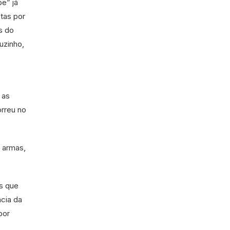
e” já
tas por
es do
uzinho,
 as
orreu no
s armas,
s que
ncia da
por