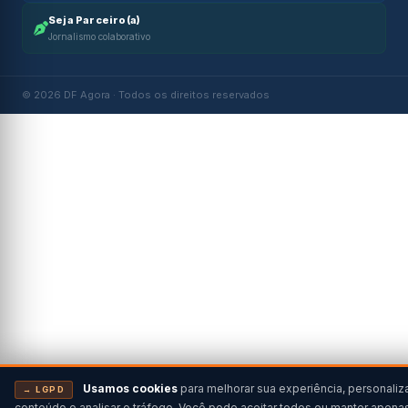
Seja Parceiro(a)
Jornalismo colaborativo
© 2026 DF Agora · Todos os direitos reservados
Usamos cookies
para melhorar sua experiência, personaliz
→ LGPD
conteúdo e analisar o tráfego. Você pode aceitar todos ou manter apena