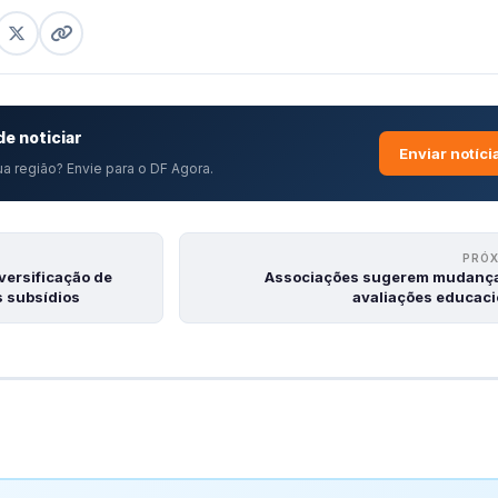
e noticiar
Enviar notíci
a região? Envie para o DF Agora.
PRÓ
ersificação de
Associações sugerem mudanç
s subsídios
avaliações educaci