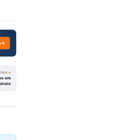
a
XIMA
as em
onais