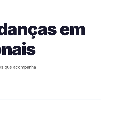
danças em
onais
dos que acompanha