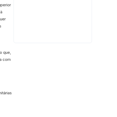
perior
 à
quer
s
o que,
ta com
itárias