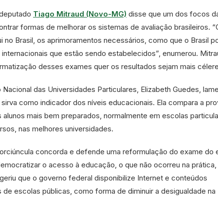
o deputado
Tiago Mitraud (Novo-MG)
disse que um dos focos d
trar formas de melhorar os sistemas de avaliação brasileiros. “
i no Brasil, os aprimoramentos necessários, como que o Brasil p
internacionais que estão sendo estabelecidos”, enumerou. Mitr
formatização desses exames quer os resultados sejam mais célere
 Nacional das Universidades Particulares, Elizabeth Guedes, lam
sirva como indicador dos níveis educacionais. Ela compara a pr
os alunos mais bem preparados, normalmente em escolas particula
sos, nas melhores universidades.
Porciúncula concorda e defende uma reformulação do exame do 
democratizar o acesso à educação, o que não ocorreu na prática,
eriu que o governo federal disponibilize Internet e conteúdos
s de escolas públicas, como forma de diminuir a desigualdade na