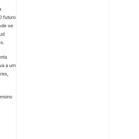
a
O futuro
ode se
aud
s.
enta
ova a um
res,
ensino