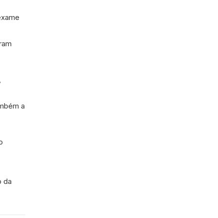
 exame
oram
,
também a
o
o da