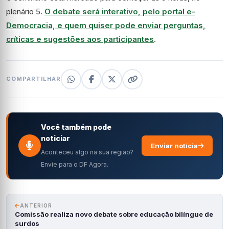
plenário 5.
O debate será interativo, pelo portal e-
Democracia, e quem quiser pode enviar perguntas,
críticas e sugestões aos participantes
.
COMPARTILHAR
Você também pode
noticiar
Enviar notícia
Aconteceu algo na sua região?
Envie para o DF Agora.
ANTERIOR
Comissão realiza novo debate sobre educação bilíngue de
surdos