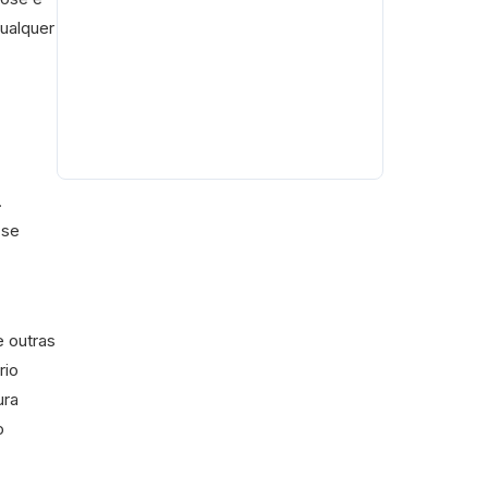
ualquer
.
 se
e outras
rio
ura
o