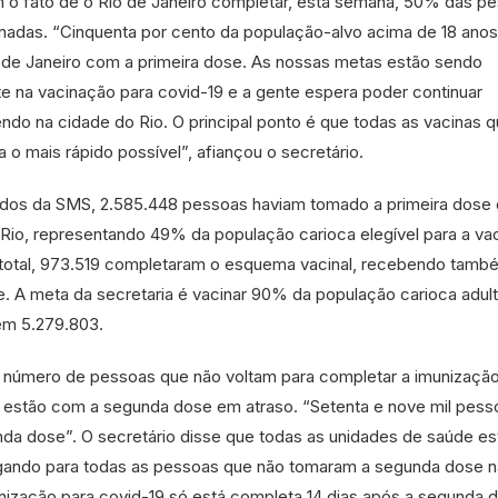
 fato de o Rio de Janeiro completar, esta semana, 50% das p
inadas. “Cinquenta por cento da população-alvo acima de 18 anos
 de Janeiro com a primeira dose. As nossas metas estão sendo
 na vacinação para covid-19 e a gente espera poder continuar
do na cidade do Rio. O principal ponto é que todas as vacinas q
 o mais rápido possível”, afiançou o secretário.
ados da SMS, 2.585.448 pessoas haviam tomado a primeira dose
 Rio, representando 49% da população carioca elegível para a va
te total, 973.519 completaram o esquema vacinal, recebendo tamb
. A meta da secretaria é vacinar 90% da população carioca adult
em 5.279.803.
o número de pessoas que não voltam para completar a imunizaçã
 estão com a segunda dose em atraso. “Setenta e nove mil pess
nda dose”. O secretário disse que todas as unidades de saúde es
igando para todas as pessoas que não tomaram a segunda dose n
nização para covid-19 só está completa 14 dias após a segunda 