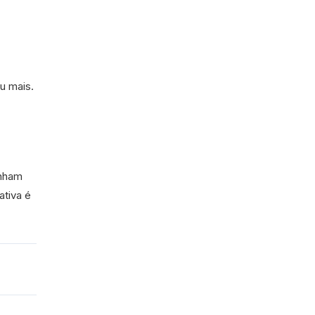
u mais.
enham
ativa é