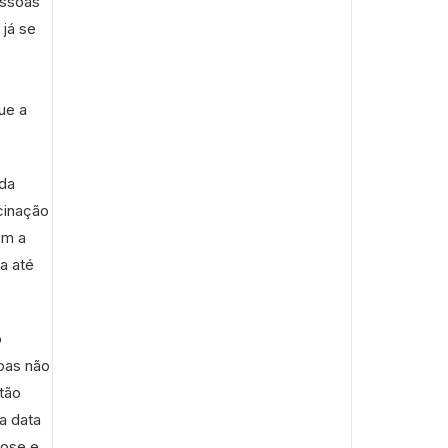
essoas
 já se
ue a
 da
cinação
ém a
a até
o
oas não
tão
a data
dose e