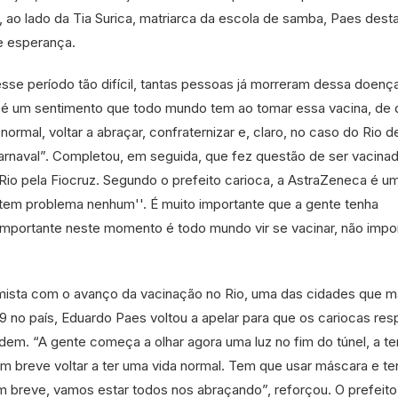
 ao lado da Tia Surica, matriarca da escola de samba, Paes dest
e esperança.
se período tão difícil, tantas pessoas já morreram dessa doença
 é um sentimento que todo mundo tem ao tomar essa vacina, de 
 normal, voltar a abraçar, confraternizar e, claro, no caso do Rio d
 carnaval”. Completou, em seguida, que fez questão de ser vacina
Rio pela Fiocruz. Segundo o prefeito carioca, a AstraZeneca é u
 tem problema nenhum''. É muito importante que a gente tenha
importante neste momento é todo mundo vir se vacinar, não impor
mista com o avanço da vacinação no Rio, uma das cidades que m
9 no país, Eduardo Paes voltou a apelar para que os cariocas re
uidem. “A gente começa a olhar agora uma luz no fim do túnel, a t
m breve voltar a ter uma vida normal. Tem que usar máscara e te
m breve, vamos estar todos nos abraçando”, reforçou. O prefeit