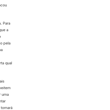
acou
. Para
que a
e
do pela
ma
ta qual
ais
speitem
er uma
ntar
o tomará