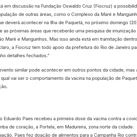
stá em discussão na Fundação Oswaldo Cruz (Fiocruz) a possibili
pulação de outras áreas, como o Complexo da Maré e Manguinh
ue deverá acontecer na Ilha de Paquetá, no próximo domingo (20)
se as próximas áreas que receberão uma pesquisa de imunização
o Maré e Manguinhos. Mas isso ainda está em tramitação dentro
aro, a Fiocruz tem todo apoio da prefeitura do Rio de Janeiro pa
nho detalhes fechados.”
 evento similar pode acontecer em outros pontos da cidade, mas 
r qual vai ser o comportamento da vacina na população de Paquet
ção.
to Eduardo Paes recebeu a primeira dose da vacina contra a covi
mba de coração, a Portela, em Madureira, zona norte da cidade.
iação, Paes fez doação de alimentos para a Campanha Rio contr