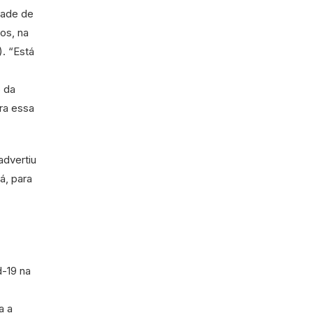
dade de
os, na
. “Está
 da
ra essa
advertiu
á, para
d-19 na
a a