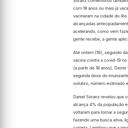
Soranz comemorou também o
com 18 anos ou mais já vac
vacinaram na cidade do Rio
alcançadas antecipadamente
acelerando, como vem fazen
gente recebe, a gente aplica
Até ontem (16), segundo d
vacina contra a covid-19 no
(a partir de 18 anos). Des
segunda dose do imunizante
outubro, número estimado 
Daniel Soranz revelou que 
alcança 4% da população e
voltaram para tomar a segu
fazendo uma busca ativa, l
correta. Lembrou que a imu