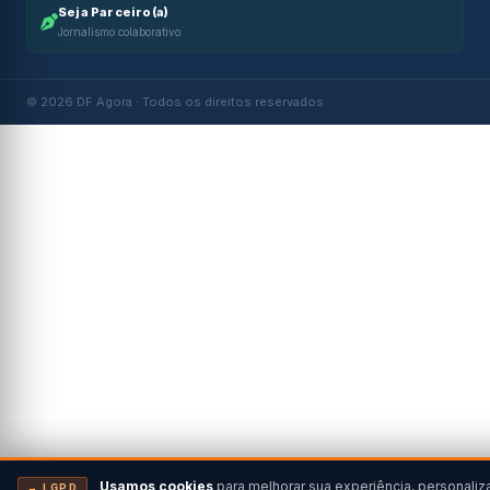
Seja Parceiro(a)
Jornalismo colaborativo
© 2026 DF Agora · Todos os direitos reservados
Usamos cookies
para melhorar sua experiência, personaliz
→ LGPD