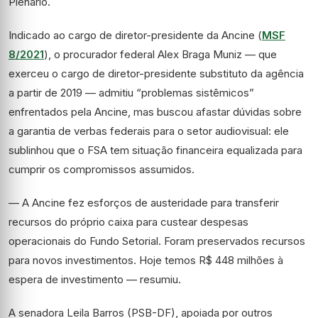
Plenário.
Indicado ao cargo de diretor-presidente da Ancine
(
MSF
8/2021
)
, o
procurador federal
Alex Braga Muniz —
que
exerceu o cargo de diretor-presidente substituto da agência
a partir de 2019 —
admitiu
“problemas sistêmicos”
enfrentados pela
Ancine
, mas
buscou afastar
dúvidas sobre
a garantia de
verbas
federais
para
o setor
audiovisual:
ele
sublinhou
que o
FSA
tem situação financeira equalizada para
cumprir os compromissos assumidos.
— A Ancine fez esforços de austeridade para transferir
recursos do próprio caixa para custear despesas
operacionais do
F
undo
S
etorial. Foram preservados recursos
para novos investimentos. Hoje temos R$ 448 milhões à
espera de investimento —
resumiu.
A senadora Leila Barros (PSB-DF), apoiada por outros