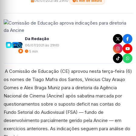
06/07/2021 às 21h10
·
5 min de leitura
Da Redação
06/07/2021 às 21h10
5 min
A Comissão de Educação (CE) aprovou
nesta terça-feira (6)
os nomes de
Tiago Mafra dos Santos,
Vinicius Clay Araujo
Gomes
e
Alex Braga Muniz
para a diretoria
da Agência
Nacional de Cinema (Ancine)
após sabatina marcada por
questionamentos sobre
o suposto deficit
nas
contas do
Fundo Setorial do Audiovisual (FSA) — fundo de
desenvolvimento parcialmente gerido pela Ancine —
em
exercícios anteriores.
As indicações seguem para análise do