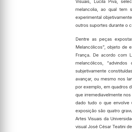
Visuais, Lucila Piva, se
melancolia, ao qual tem 
experimental objetivamente
outros suportes durante o
Dentre as peças expostas,
Melancólicos”, objeto de 
França. De acordo com Lu
melancólicos, “advindos
subjetivamente constituída
avançar, ou mesmo nos la
por exemplo, em quadros d
que irremediavelmente nos 
dado tudo o que envolve 
exposição são quatro gravu
Artes Visuais da Universid
visual José César Teatini 