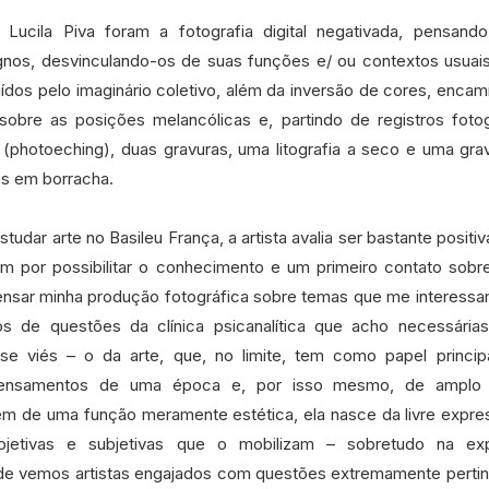
r Lucila Piva foram a fotografia digital negativada, pensando
gnos, desvinculando-os de suas funções e/ ou contextos usuai
uídos pelo imaginário coletivo, além da inversão de cores, enca
 sobre as posições melancólicas e, partindo de registros foto
(photoeching), duas gravuras, uma litografia a seco e uma gra
as em borracha.
udar arte no Basileu França, a artista avalia ser bastante positiv
m por possibilitar o conhecimento e um primeiro contato sobr
ensar minha produção fotográfica sobre temas que me interessam
s de questões da clínica psicanalítica que acho necessária
se viés – o da arte, que, no limite, tem como papel princip
 pensamentos de uma época e, por isso mesmo, de amplo 
lém de uma função meramente estética, ela nasce da livre expr
objetivas e subjetivas que o mobilizam – sobretudo na ex
de vemos artistas engajados com questões extremamente pertin