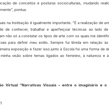
ficação de conceitos e posturas socioculturais, mudando real
vamente”, pontua.
uais na Instituição é igualmente importante. “É a realização de u
e de conhecer, trabalhar e aperfeiçoar técnicas ao lado de
ram não só a constatar os tipos de arte com os quais me identif
is para definir meu estilo. Sempre fui tímida em relação às
imeira exposição e fazer isso junto à Escola foi uma forma de d
minha visão sobre temas ligados ao feminino, à natureza e à 
 Virtual “Narrativas Visuais – entre o imaginário e o 
1