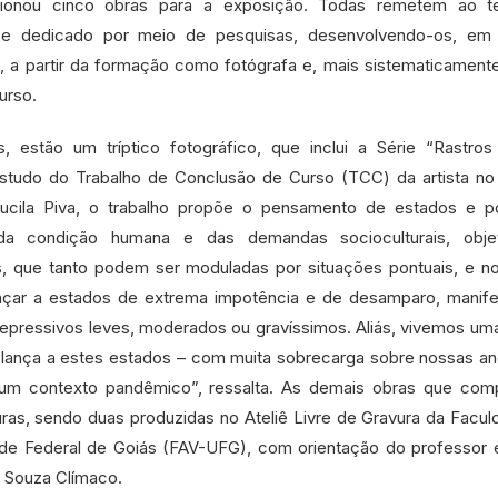
lecionou cinco obras para a exposição. Todas remetem ao 
se dedicado por meio de pesquisas, desenvolvendo-os, em 
, a partir da formação como fotógrafa e, mais sistematicament
 curso.
 estão um tríptico fotográfico, que inclui a Série “Rastros 
estudo do Trabalho de Conclusão de Curso (TCC) da artista no 
cila Piva, o trabalho propõe o pensamento de estados e p
 da condição humana e das demandas socioculturais, obje
s, que tanto podem ser moduladas por situações pontuais, e n
nçar a estados de extrema impotência e de desamparo, manife
epressivos leves, moderados ou gravíssimos. Aliás, vivemos um
lança a estes estados – com muita sobrecarga sobre nossas an
um contexto pandêmico”, ressalta. As demais obras que co
ras, sendo duas produzidas no Ateliê Livre de Gravura da Facu
ade Federal de Goiás (FAV-UFG), com orientação do professor e
de Souza Clímaco.