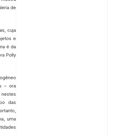
leria de
is, cuja
ojetos e
ria é da
ra Polly
erogêneo
s – ora
o nestes
mpo das
rtanto,
ma, uma
tidades