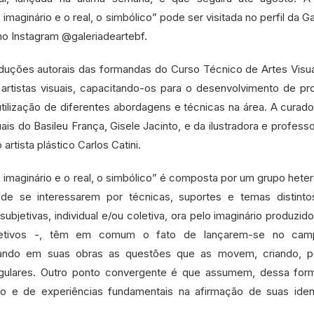
 imaginário e o real, o simbólico” pode ser visitada no perfil da Ga
 no Instagram @galeriadeartebf.
uções autorais das formandas do Curso Técnico de Artes Visua
rtistas visuais, capacitando-os para o desenvolvimento de pr
tilização de diferentes abordagens e técnicas na área. A curado
is do Basileu França, Gisele Jacinto, e da ilustradora e professo
artista plástico Carlos Catini.
 o imaginário e o real, o simbólico” é composta por um grupo het
de se interessarem por técnicas, suportes e temas distinto
ubjetivas, individual e/ou coletiva, ora pelo imaginário produzid
jetivos -, têm em comum o fato de lançarem-se no ca
izando em suas obras as questões que as movem, criando, po
singulares. Outro ponto convergente é que assumem, dessa for
o e de experiências fundamentais na afirmação de suas iden