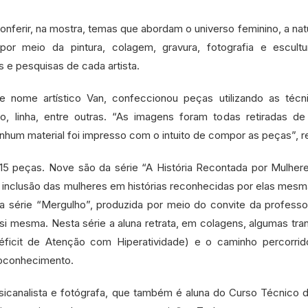
onferir, na mostra, temas que abordam o universo feminino, a nat
, por meio da pintura, colagem, gravura, fotografia e escultu
e pesquisas de cada artista.
e nome artístico Van, confeccionou peças utilizando as técn
, linha, entre outras. “As imagens foram todas retiradas de 
enhum material foi impresso com o intuito de compor as peças”, 
iu 15 peças. Nove são da série “A História Recontada por Mulher
 a inclusão das mulheres em histórias reconhecidas por elas mes
da série “Mergulho”, produzida por meio do convite da professo
 si mesma. Nesta série a aluna retrata, em colagens, algumas tra
ficit de Atenção com Hiperatividade) e o caminho percorrid
toconhecimento.
psicanalista e fotógrafa, que também é aluna do Curso Técnico 