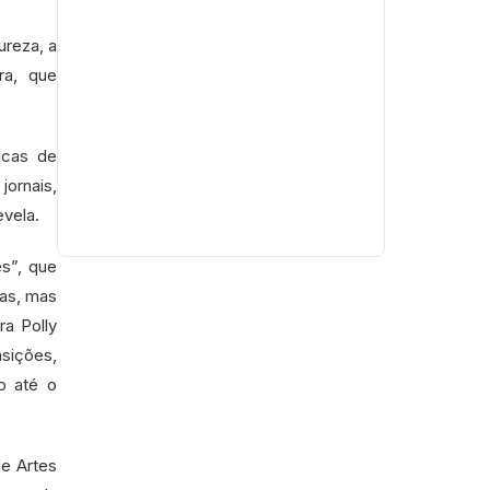
ureza, a
ra, que
icas de
jornais,
revela.
es”, que
mas, mas
ra Polly
nsições,
o até o
de Artes