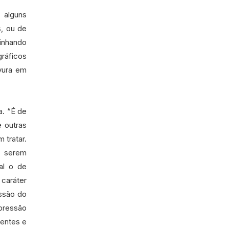
 alguns
s, ou de
minhando
gráficos
vura em
a. “É de
e outras
 tratar.
s serem
al o de
caráter
essão do
pressão
entes e