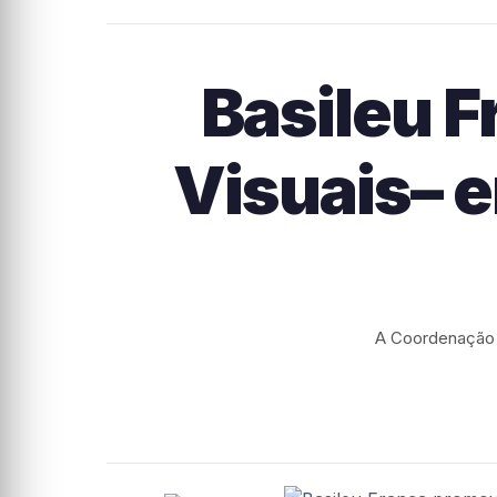
Basileu 
Visuais– en
A Coordenação d