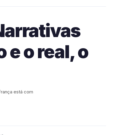
arrativas
 e o real, o
 França está com