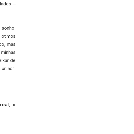
idades –
m sonho,
 ótimos
ico, mas
 minhas
eixar de
união”,
real, o