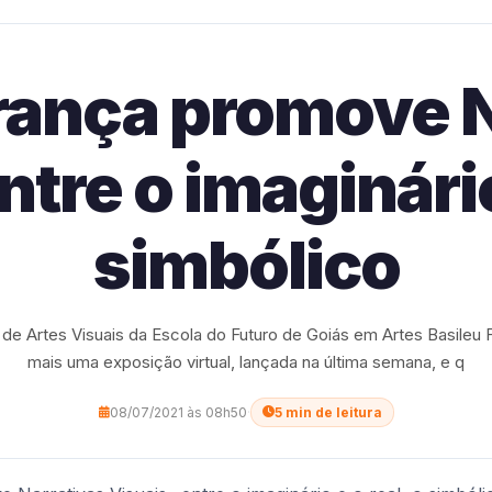
França promove N
tre o imaginário
simbólico
e Artes Visuais da Escola do Futuro de Goiás em Artes Basileu
mais uma exposição virtual, lançada na última semana, e q
08/07/2021 às 08h50
·
5 min de leitura