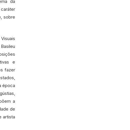
tema da
caráter
e, sobre
Visuais
Basileu
osições
tivas e
os fazer
stados,
a época
gústias,
mpõem a
ldade de
 artista