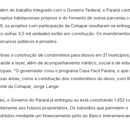
Além do trabalho integrado com o Governo Federal, o Paraná cont
rojetos habitacionais próprios e do fomento de outras parcerias 
019, os projetos com participação da Cohapar resultaram na entre
to outras 3,5 mil unidades estão em construção. Os investimento
cursos públicos e privados.
ativas a construção de condomínios para idosos em 21 município
 saúde e lazer, além de acompanhamento médico, social e de ed
nicipais. “O governador criou o programa Casa Fácil Paraná, o que
ersas áreas, como a construção dos condomínios do idoso, com 
ente da Cohapar, Jorge Lange.
tes, o Governo do Paraná já entregou ou está construindo 1.452 c
itamente aos futuros proprietários. Os subsídios que permitem o
btidos mediante um financiamento junto ao Banco Interamerica