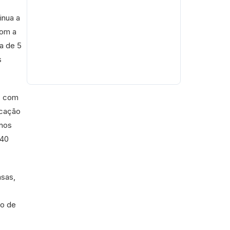
inua a
com a
ga de 5
s
s, com
ucação
 nos
840
asas,
no de