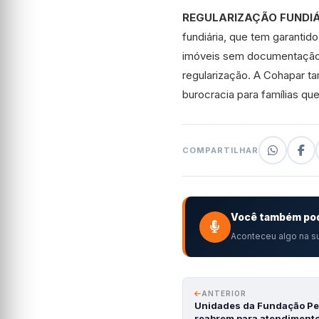
REGULARIZAÇÃO FUNDI
fundiária, que tem garanti
imóveis sem documentação.
regularização. A Cohapar t
burocracia para famílias qu
COMPARTILHAR
Você também pod
Aconteceu algo na su
ANTERIOR
Unidades da Fundação P
reabrem para atendimento