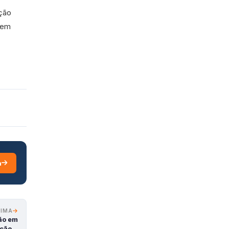
ação
 em
a
XIMA
ão em
ação…