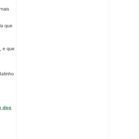
 mais
da que
, e que
Ratinho
é dos