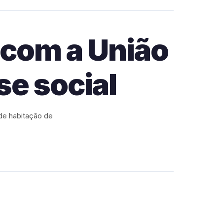
 com a União
se social
de habitação de