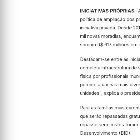
INICIATIVAS PRÓPRIAS
– 
política de ampliação dos p
iniciativa privada. Desde 2
mil novas moradias, enquan
somam R$ 617 milhões em re
Destacam-se entre as inici
completa infraestrutura de
física por profissionais mu
permite atuar nas mais div
unidades”, explica o presid
Para as famílias mais caren
que serão repassadas gratu
repasse sem custos foram o
Desenvolvimento (BID).