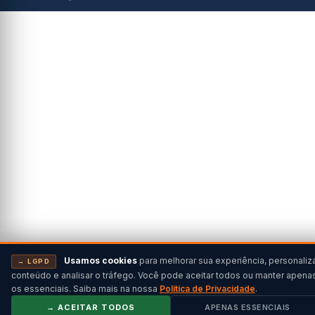
Usamos cookies
para melhorar sua experiência, personaliz
→ LGPD
conteúdo e analisar o tráfego. Você pode aceitar todos ou manter apena
os essenciais. Saiba mais na nossa
Política de Privacidade
.
→ ACEITAR TODOS
APENAS ESSENCIAIS