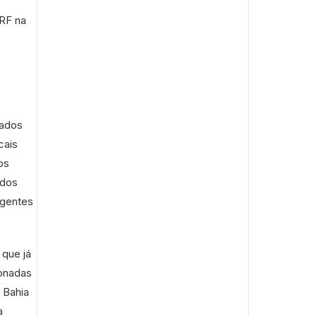
PRF na
tados
cais
os
ados
agentes
 que já
ionadas
 Bahia
a