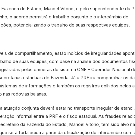
a Fazenda do Estado, Manoel Vitório, e pelo superintendente da 
rinho, o acordo permitirá o trabalho conjunto e o intercâmbio de
uições, potencializando o trabalho de suas respectivas equipes.
eis de compartilhamento, estão indícios de irregularidades apon
rabalho de suas equipes, com base na análise dos documentos fis
egistradas pelas câmeras do sistema ONE – Operador Nacional d
ecretarias estaduais de Fazenda. Já a PRF irá compartilhar os d
 sistemas de informações e também os registros colhidos pelos 
o nas rodovias baianas.
 atuação conjunta deverá estar no transporte irregular de etanol,
ração informal entre a PRF e o fisco estadual. As fraudes relac
ecretário da Fazenda do Estado, Manoel Vitório, têm sido alvo na
ue será fortalecida a partir da oficialização do intercâmbio com 