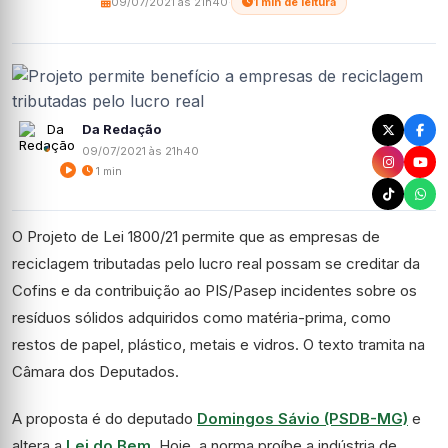
09/07/2021 às 21h40
·
1 min de leitura
Da Redação
09/07/2021 às 21h40
1 min
O Projeto de Lei 1800/21 permite que as empresas de
reciclagem tributadas pelo lucro real possam se creditar da
Cofins
e da contribuição ao
PIS/Pasep
incidentes sobre os
resíduos sólidos adquiridos como matéria-prima, como
restos de papel, plástico, metais e vidros. O texto tramita na
Câmara dos Deputados.
A proposta é do deputado
Domingos Sávio (PSDB-MG)
e
altera a
Lei do Bem
. Hoje, a norma proíbe a indústria de