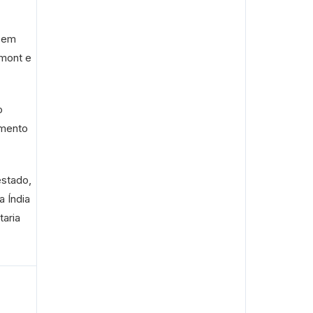
9 em
umont e
o
amento
estado,
 Índia
aria