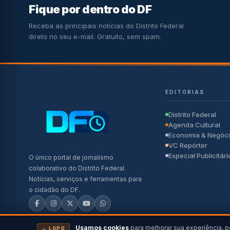
Fique por dentro do DF
Receba as principais notícias do Distrito Federal
direto no seu e-mail. Gratuito, sem spam.
EDITORIAS
Distrito Federal
Agenda Cultural
Economia & Negóc
VC Repórter
Especial Publicitári
O único portal de jornalismo
colaborativo do Distrito Federal.
Notícias, serviços e ferramentas para
o cidadão do DF.
Usamos cookies
para melhorar sua experiência, p
→ LGPD