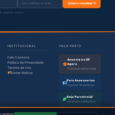
Quero receber
e quando quiser.
INSTITUCIONAL
FAÇA PARTE
Fale Conosco
Anuncie no DF
Política de Privacidade
Agora
Termos de Uso
Publicação patrocinada
Enviar Notícia
Para Assessorias
Programa de parcerias
Seja Parceiro(a)
Jornalismo colaborativo
er apenas