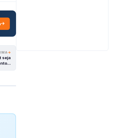
a
XIMA
t seja
ento…