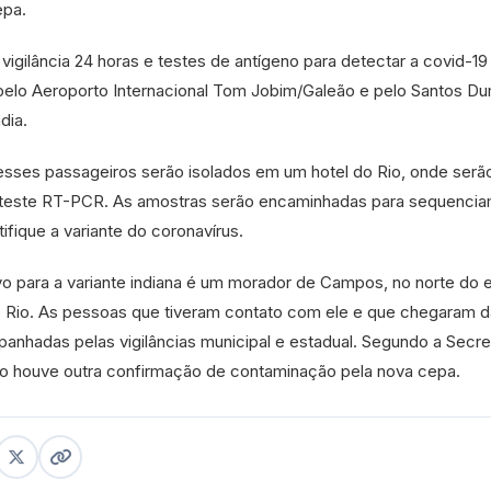
epa.
igilância 24 horas e testes de antígeno para detectar a covid-1
elo Aeroporto Internacional Tom Jobim/Galeão e pelo Santos D
dia.
 esses passageiros serão isolados em um hotel do Rio, onde serã
 o teste RT-PCR. As amostras serão encaminhadas para sequenci
ifique a variante do coronavírus.
o para a variante indiana é um morador de Campos, no norte do 
 Rio. As pessoas que tiveram contato com ele e que chegaram da
hadas pelas vigilâncias municipal e estadual. Segundo a Secret
o houve outra confirmação de contaminação pela nova cepa.