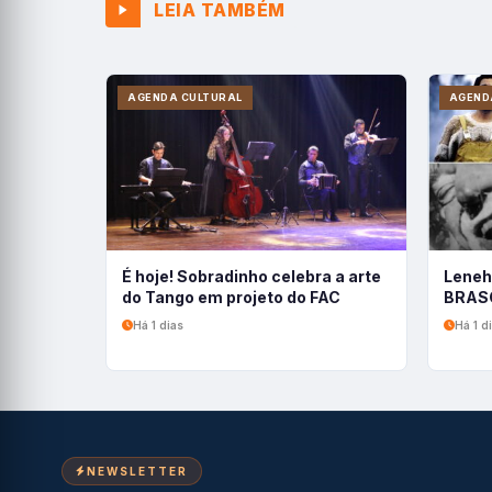
LEIA TAMBÉM
AGENDA CULTURAL
AGEND
É hoje! Sobradinho celebra a arte
Leneh
do Tango em projeto do FAC
BRASC
Há 1 dias
Há 1 d
NEWSLETTER