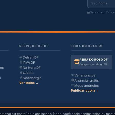
Sem spam. Cancel
SERVIÇOS DO DF
FEIRA DO ROLO DF
Detran DF
FEIRA DO ROLO DF
IPVA DF
Compre e venda no DF
ios
Na Hora DF
CAESB
Ver anúncios
o
Neoenergia
Anunciar grátis
Ver todos →
Meus anúncios
Publicar agora →
ersonalizar conteúdo e analisar o tráfego. Você pode aceitar todos ou mant