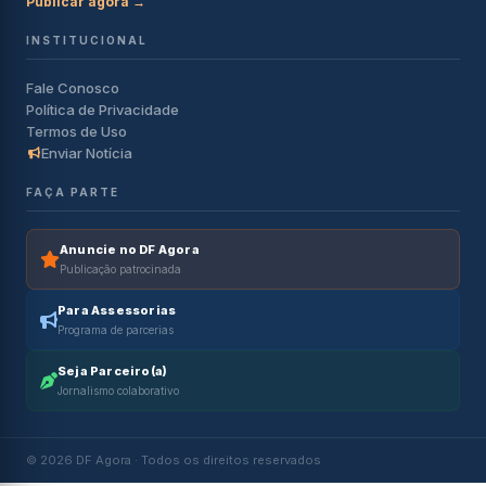
Publicar agora →
INSTITUCIONAL
Fale Conosco
Política de Privacidade
Termos de Uso
Enviar Notícia
FAÇA PARTE
Anuncie no DF Agora
Publicação patrocinada
Para Assessorias
Programa de parcerias
Seja Parceiro(a)
Jornalismo colaborativo
© 2026 DF Agora · Todos os direitos reservados