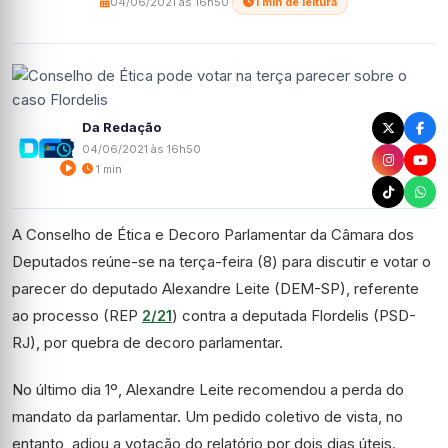
04/06/2021 às 16h50
·
1 min de leitura
Da Redação
04/06/2021 às 16h50
1 min
A
Conselho de Ética e Decoro Parlamentar
da Câmara dos
Deputados reúne-se na terça-feira (8) para discutir e votar o
parecer do deputado Alexandre Leite (DEM-SP), referente
ao processo (REP
2/21
) contra a deputada Flordelis (PSD-
RJ), por quebra de
decoro parlamentar
.
No último dia 1º, Alexandre Leite recomendou a perda do
mandato da parlamentar. Um pedido coletivo de
vista
, no
entanto, adiou a votação do relatório por dois dias úteis.