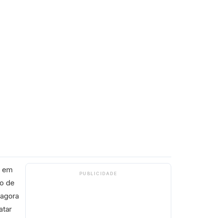
, em
PUBLICIDADE
to de
 agora
atar