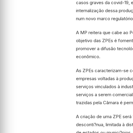
casos graves da covid-19, e 
internalização dessa produ
num novo marco regulatório
A MP reitera que cabe ao P
objetivo das ZPEs é foment
promover a difusão tecnológ
econômico.
As ZPEs caracterizam-se co
empresas voltadas à produç
serviços vinculados à indus
serviços a serem comercial
trazidas pela Câmara é perm
A criação de uma ZPE será f
desconti?nua, limitada à di
de estados ou munici?pios,