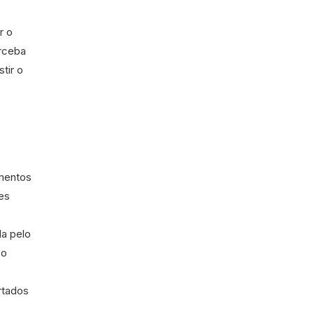
r o
erceba
tir o
amentos
es
da pelo
 o
rtados