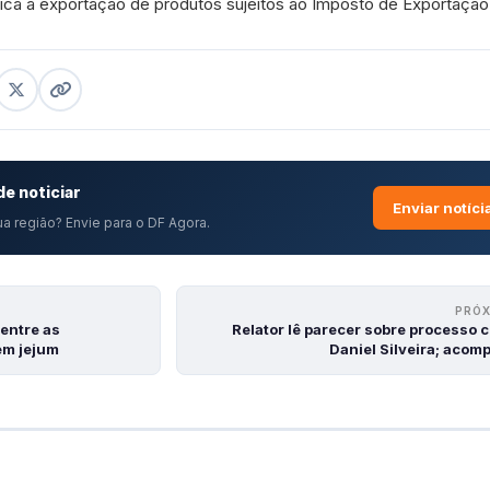
lica à exportação de produtos sujeitos ao Imposto de Exportação
e noticiar
Enviar notíci
a região? Envie para o DF Agora.
PRÓ
 entre as
Relator lê parecer sobre processo 
em jejum
Daniel Silveira; acom