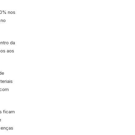
a 0% nos
 no
ntro da
nos aos
de
eriais
o com
s ficam
e
icenças