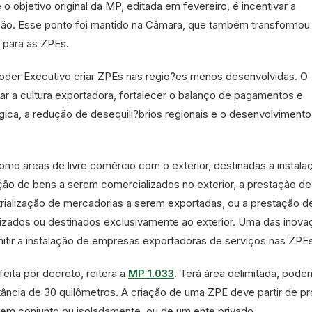
o objetivo original da MP, editada em fevereiro, é incentivar a
ção. Esse ponto foi mantido na Câmara, que também transformo
 para as ZPEs.
oder Executivo criar ZPEs nas regio?es menos desenvolvidas. O
ar a cultura exportadora, fortalecer o balanço de pagamentos e
ica, a redução de desequili?brios regionais e o desenvolvimento
mo áreas de livre comércio com o exterior, destinadas a instala
ão de bens a serem comercializados no exterior, a prestação de
trialização de mercadorias a serem exportadas, ou a prestação d
izados ou destinados exclusivamente ao exterior. Uma das inov
itir a instalação de empresas exportadoras de serviços nas ZPEs
eita por decreto, reitera a
MP 1.033
. Terá área delimitada, pode
stância de 30 quilômetros. A criação de uma ZPE deve partir de p
 em conjunto ou isoladamente, ou de um ente privado.