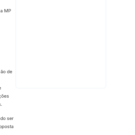
u a MP
ção de
e
ações
.
ndo ser
roposta