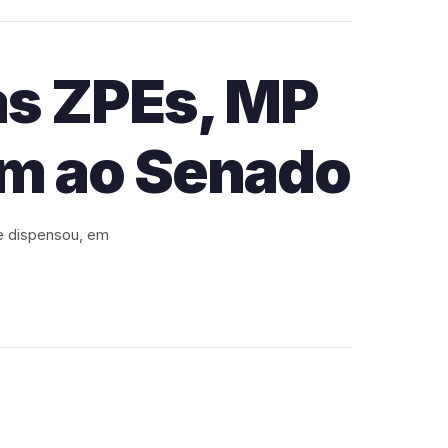
s ZPEs, MP
em ao Senado
ue dispensou, em