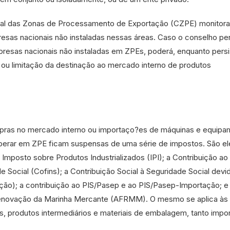
al das Zonas de Processamento de Exportação (CZPE) monitora
sas nacionais não instaladas nessas áreas. Caso o conselho p
resas nacionais não instaladas em ZPEs, poderá, enquanto persis
 ou limitação da destinação ao mercado interno de produtos
mpras no mercado interno ou importaço?es de máquinas e equip
perar em ZPE ficam suspensas de uma série de impostos. São el
Imposto sobre Produtos Industrializados (IPI); a Contribuição ao
 Social (Cofins); a Contribuição Social à Seguridade Social devi
ção); a contribuição ao PIS/Pasep e ao PIS/Pasep-Importação; e
 Renovação da Marinha Mercante (AFRMM). O mesmo se aplica às
, produtos intermediários e materiais de embalagem, tanto impo