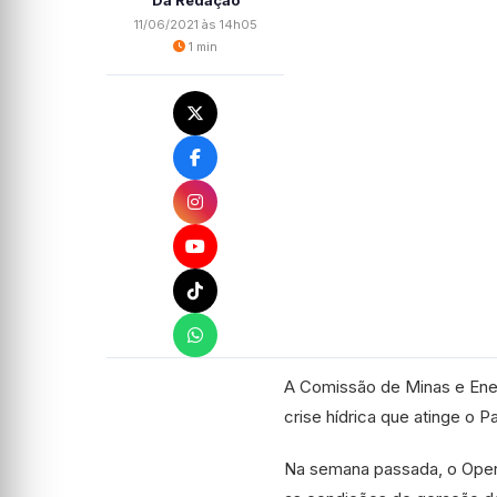
Da Redação
11/06/2021 às 14h05
1 min
A Comissão de Minas e Ener
crise hídrica que atinge o Pa
Na semana passada, o Opera