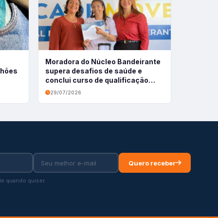
Moradora do Núcleo Bandeirante
ilhões
supera desafios de saúde e
conclui curso de qualificação
profissional
29/07/2026
Quero receber
e quando quiser.