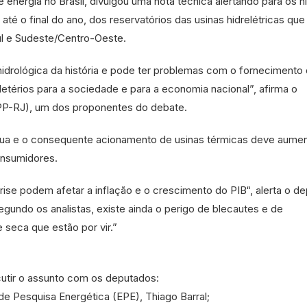
energia no Brasil, divulgou uma nota técnica alertando para os n
té o final do ano, dos reservatórios das usinas hidrelétricas que
l e Sudeste/Centro-Oeste.
e hidrológica da história e pode ter problemas com o fornecimento
letérios para a sociedade e para a economia nacional”, afirma o
PP-RJ), um dos proponentes do debate.
água e o consequente acionamento de usinas térmicas deve aumen
onsumidores.
ise podem afetar a inflação e o crescimento do
PIB
“, alerta o d
gundo os analistas, existe ainda o perigo de blecautes e de
seca que estão por vir.”
utir o assunto com os deputados:
de Pesquisa Energética (EPE), Thiago Barral;