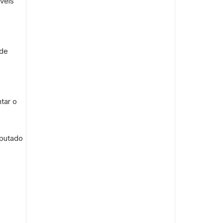
íveis
 de
tar o
eputado