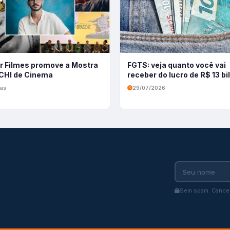
r Filmes promove a Mostra
FGTS: veja quanto você vai
HI de Cinema
receber do lucro de R$ 13 b
ias
29/07/2026
Sem spam. Cancel