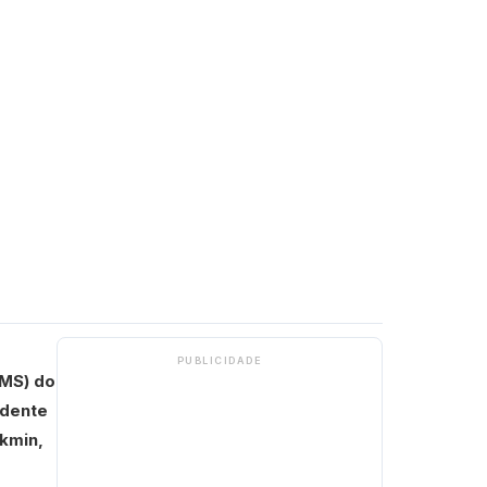
PUBLICIDADE
CMS) do
idente
ckmin,