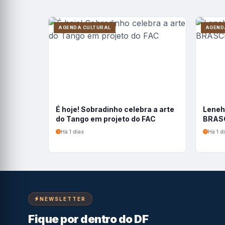
AGENDA CULTURAL
AGEND
É hoje! Sobradinho celebra a arte
Leneh
do Tango em projeto do FAC
BRASC
Há 1 dias
Há 1 d
NEWSLETTER
Fique por dentro do DF