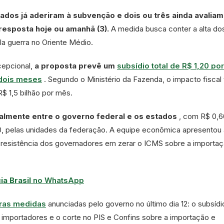
dos já aderiram à subvenção e dois ou três ainda avaliam
resposta hoje ou amanhã (3).
A medida busca conter a alta do
a guerra no Oriente Médio.
cepcional,
a proposta prevê um
subsídio total de R$ 1,20 por 
 dois meses
. Segundo o Ministério da Fazenda, o impacto fiscal 
$ 1,5 bilhão por mês.
ualmente entre o governo federal e os estados
, com R$ 0,6
0, pelas unidades da federação. A equipe econômica apresentou 
resistência dos governadores em zerar o ICMS sobre a importa
a Brasil
no WhatsApp
ras medidas
anunciadas pelo governo no último dia 12: o subsíd
 e importadores e o corte no PIS e Confins sobre a importação e