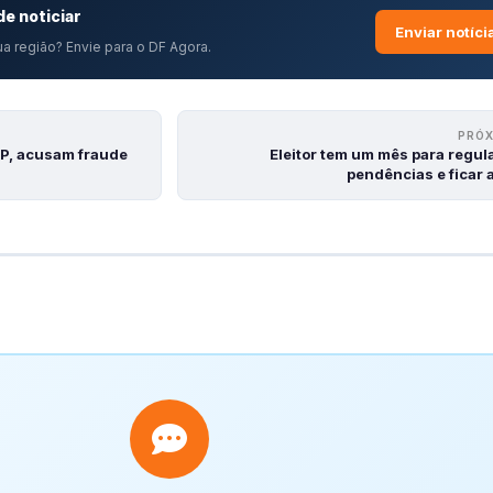
e noticiar
Enviar notíci
a região? Envie para o DF Agora.
PRÓ
SP, acusam fraude
Eleitor tem um mês para regul
pendências e ficar 