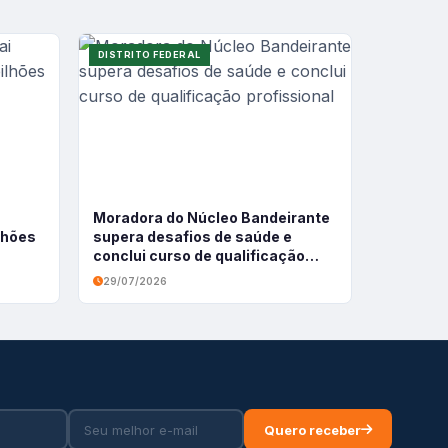
DISTRITO FEDERAL
Moradora do Núcleo Bandeirante
ilhões
supera desafios de saúde e
conclui curso de qualificação
profissional
29/07/2026
Quero receber