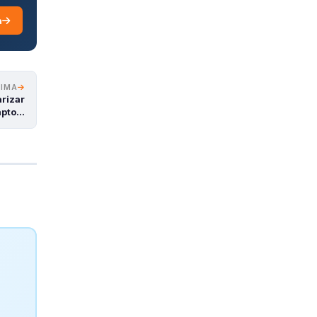
a
XIMA
arizar
apto…