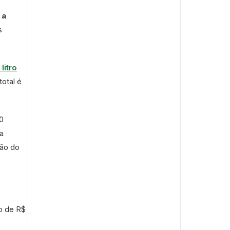
 a
s
litro
total é
0
a
ção do
io de R$