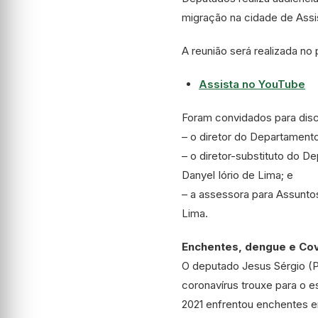
migração na cidade de Assis
A reunião será realizada no p
Assista no YouTube
Foram convidados para discu
– o diretor do Departament
– o diretor-substituto do D
Danyel Iório de Lima; e
– a assessora para Assuntos
Lima.
Enchentes, dengue e Cov
O deputado Jesus Sérgio (P
coronavírus trouxe para o 
2021 enfrentou enchentes e