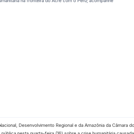
Nacional, Desenvolvimento Regional e da Amazônia da Câmara d
 pública nesta quarta-feira (16) sobre a crise humanitária causada