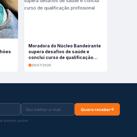
Moradora do Núcleo Bandeirante
ilhões
supera desafios de saúde e
conclui curso de qualificação
profissional
29/07/2026
Quero receber
e quando quiser.