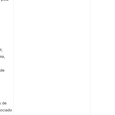
z;
ia,
 de
s de
sociado