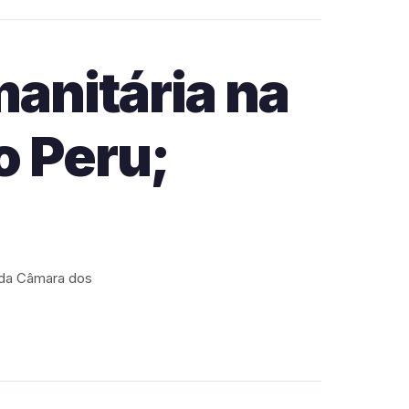
anitária na
o Peru;
 da Câmara dos