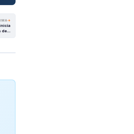
XIMA
nicia
os de…