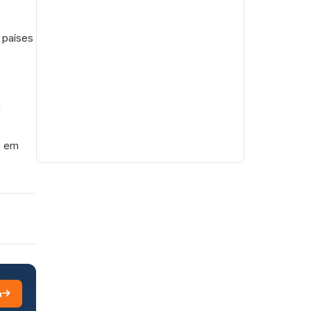
 países
a
e em
a