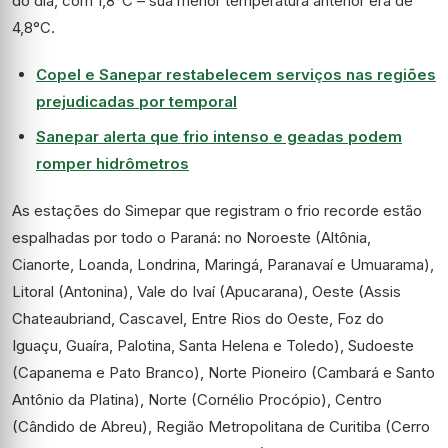
do dia, com 1,8°C – sua menor temperatura anterior era de
4,8°C.
Copel e Sanepar restabelecem serviços nas regiões
prejudicadas por temporal
Sanepar alerta que frio intenso e geadas podem
romper hidrômetros
As estações do Simepar que registram o frio recorde estão
espalhadas por todo o Paraná: no Noroeste (Altônia,
Cianorte, Loanda, Londrina, Maringá, Paranavaí e Umuarama),
Litoral (Antonina), Vale do Ivaí (Apucarana), Oeste (Assis
Chateaubriand, Cascavel, Entre Rios do Oeste, Foz do
Iguaçu, Guaíra, Palotina, Santa Helena e Toledo), Sudoeste
(Capanema e Pato Branco), Norte Pioneiro (Cambará e Santo
Antônio da Platina), Norte (Cornélio Procópio), Centro
(Cândido de Abreu), Região Metropolitana de Curitiba (Cerro