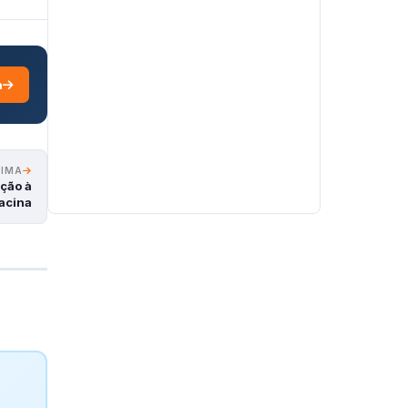
a
XIMA
ação à
vacina