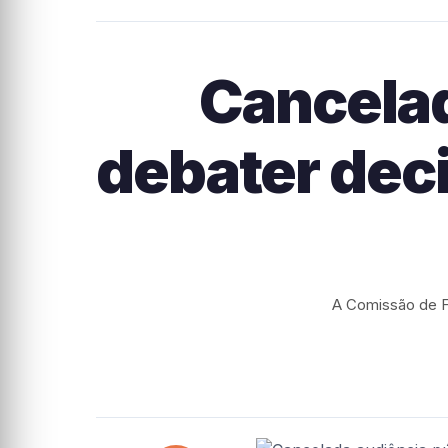
Cancelad
debater dec
A Comissão de F