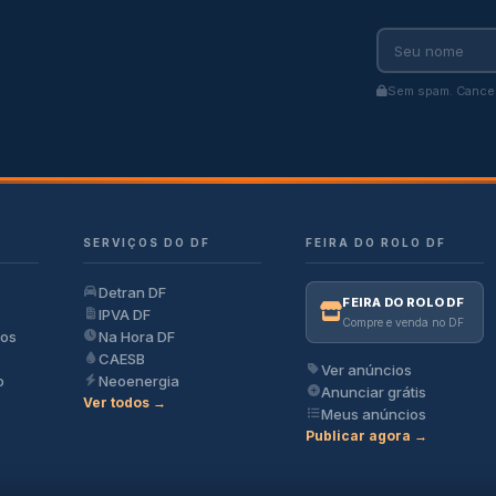
Sem spam. Cancel
SERVIÇOS DO DF
FEIRA DO ROLO DF
Detran DF
FEIRA DO ROLO DF
IPVA DF
Compre e venda no DF
ios
Na Hora DF
CAESB
Ver anúncios
o
Neoenergia
Anunciar grátis
Ver todos →
Meus anúncios
Publicar agora →