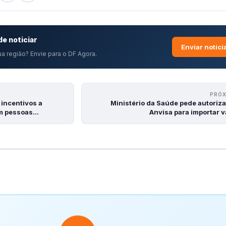
e noticiar
Enviar notíci
a região? Envie para o DF Agora.
PRÓ
 incentivos a
Ministério da Saúde pede autoriz
em pessoas…
Anvisa para importar 