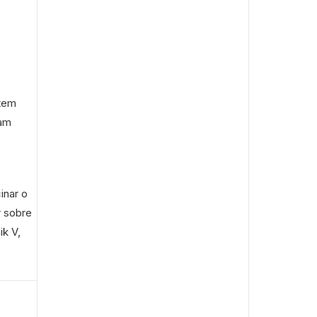
stem
ram
inar o
r sobre
ik V,