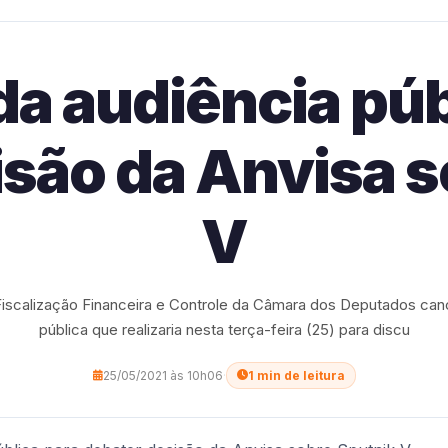
a audiência púb
isão da Anvisa s
V
iscalização Financeira e Controle da Câmara dos Deputados canc
pública que realizaria nesta terça-feira (25) para discu
25/05/2021 às 10h06
·
1 min de leitura