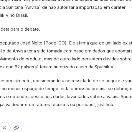
cia Sanitária (Anvisa) de não autorizar a importação em caráter
k V no Brasil.
 data para o debate.
 deputado José Nelto (Pode-GO). Ele afirma que de um lado exi
são da Anvisa teria sido tomada com base em dados que aponta
olvimento do produto, mas de outro lado persistem dúvidas sobre
ez que 62 países já teriam autorizado o uso da Sputnik V.
 especialmente, considerando a necessidade de se adquirir e vac
s, no menor espaço de tempo, esta comissão precisa se debruça
dos e obtendo acesso aos dados levantados sobre a vacina Sputn
gativa decorre de fatores técnicos ou políticos”, justifica.