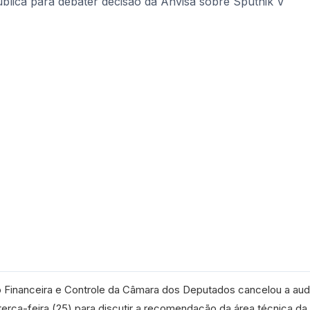
 Financeira e Controle da Câmara dos Deputados cancelou a aud
 terça-feira (25) para discutir a recomendação da área técnica da