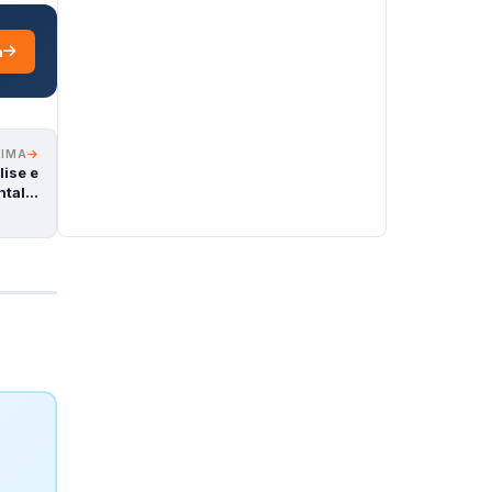
a
XIMA
lise e
ntal…