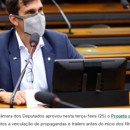
âmara dos Deputados aprovou nesta terça-feira (25) o
Projeto 
utos a veiculação de propagandas e trailers antes do início dos fi