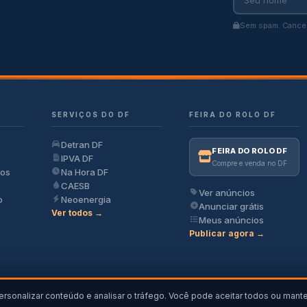
Sem spam. Cancel
SERVIÇOS DO DF
FEIRA DO ROLO DF
Detran DF
FEIRA DO ROLO DF
IPVA DF
Compre e venda no DF
ios
Na Hora DF
CAESB
Ver anúncios
o
Neoenergia
Anunciar grátis
Ver todos →
Meus anúncios
Publicar agora →
ersonalizar conteúdo e analisar o tráfego. Você pode aceitar todos ou mant