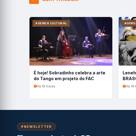
AGENDA CULTURAL
AGEND
É hoje! Sobradinho celebra a arte
Leneh
do Tango em projeto do FAC
BRASC
Há 18 horas
Há 18 
NEWSLETTER