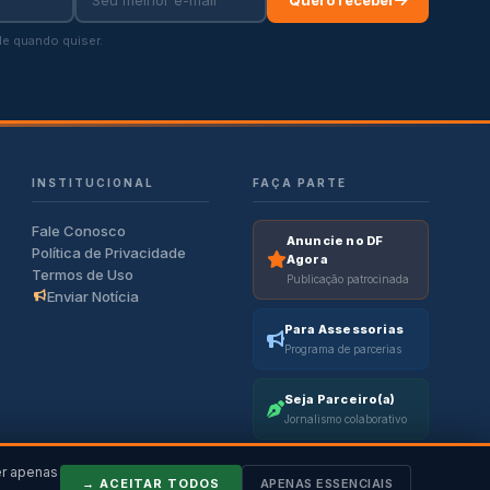
Quero receber
e quando quiser.
INSTITUCIONAL
FAÇA PARTE
Fale Conosco
Anuncie no DF
Política de Privacidade
Agora
Termos de Uso
Publicação patrocinada
Enviar Notícia
Para Assessorias
Programa de parcerias
Seja Parceiro(a)
Jornalismo colaborativo
er apenas
→ ACEITAR TODOS
APENAS ESSENCIAIS