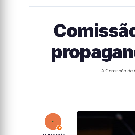
Comissão 
propagan
A Comissão de C