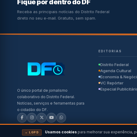
Fique por dentro do DF
Receba as principais notícias do Distrito Federal
direto no seu e-mail. Gratuito, sem spam.
EDITORIAS
Distrito Federal
Agenda Cultural
Economia & Negóc
VC Repórter
Especial Publicitári
O único portal de jornalismo
colaborativo do Distrito Federal.
Notícias, serviços e ferramentas para
o cidadão do DF.
Usamos cookies
para melhorar sua experiência, p
→ LGPD