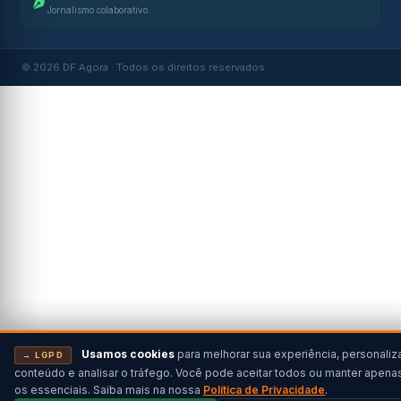
Jornalismo colaborativo
© 2026 DF Agora · Todos os direitos reservados
Usamos cookies
para melhorar sua experiência, personaliz
→ LGPD
conteúdo e analisar o tráfego. Você pode aceitar todos ou manter apena
os essenciais. Saiba mais na nossa
Política de Privacidade
.