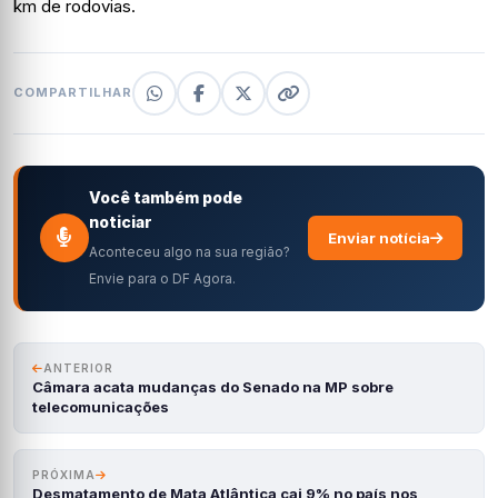
km de rodovias.
COMPARTILHAR
Você também pode
noticiar
Enviar notícia
Aconteceu algo na sua região?
Envie para o DF Agora.
ANTERIOR
Câmara acata mudanças do Senado na MP sobre
telecomunicações
PRÓXIMA
Desmatamento de Mata Atlântica cai 9% no país nos