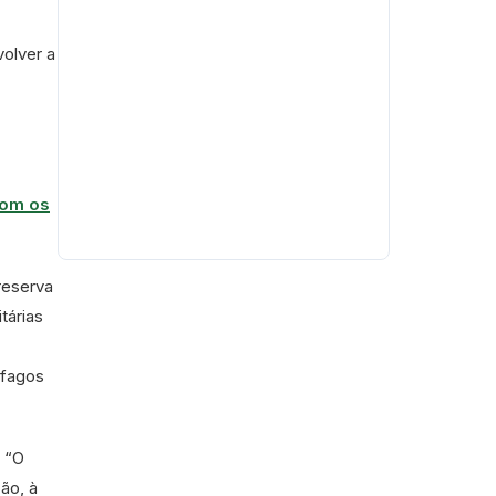
volver a
com os
reserva
tárias
ófagos
. “O
ão, à