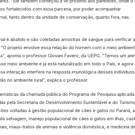
arez. “Ele também começou a vir próximo aos paredões, onde o t
imos fortalecidos com essa parceria, por poder acompanhar
mal, tanto dentro da unidade de conservação, quanto fora, nas
al é abatido e são coletadas amostras de sangue para verificar 
 “O projeto envolve essa relação do homem com o meio ambient
”, aponta o professor Giovani Favero, da UEPG. “Temos um ani
esse meio ambiente e já está naturalizado em todo o País, e agora 
sa interação interfere na resposta imunológica desses indivíduo
ão no ambiente rural”, explica o professor.
 temáticas da chamada pública do Programa de Pesquisa aplicada
as pela Secretaria do Desenvolvimento Sustentável e do Turism
ões voltadas à gestão populacional de cães e gatos no Paraná, a
ida selvagem, manejo populacional de cães e gatos em ilhas, cas
mais, maus-tratos de animais e violência doméstica, e medicina d