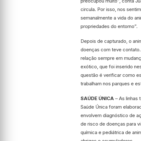
preocupou muito”, conta Ju
circula. Por isso, nos sent
semanalmente a vida do ani
propriedades do entorno”.
Depois de capturado, o anim
doenças com teve contato.
relação sempre em mudança
exótico, que foi inserido n
questão é verificar como es
trabalham nos parques e est
SAÚDE ÚNICA
– As linhas
Saúde Única foram elaborad
envolvem diagnóstico de aç
de risco de doenças para v
química e pediátrica de ani
abrigos e acumuladores.