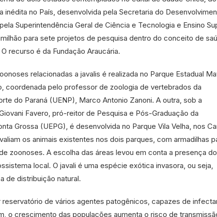
va inédita no País, desenvolvida pela Secretaria do Desenvolvime
pela Superintendência Geral de Ciência e Tecnologia e Ensino Sup
1 milhão para sete projetos de pesquisa dentro do conceito de sa
 O recurso é da Fundação Araucária.
onoses relacionadas a javalis é realizada no Parque Estadual Ma
ro, coordenada pelo professor de zoologia de vertebrados da
orte do Paraná (UENP), Marco Antonio Zanoni. A outra, sob a
iovani Favero, pró-reitor de Pesquisa e Pós-Graduação da
onta Grossa (UEPG), é desenvolvida no Parque Vila Velha, nos 
valiam os animais existentes nos dois parques, com armadilhas p
 de zoonoses. A escolha das áreas levou em conta a presença d
ssistema local. O javali é uma espécie exótica invasora, ou seja,
 de distribuição natural.
reservatório de vários agentes patogênicos, capazes de infectar
m, o crescimento das populações aumenta o risco de transmissã