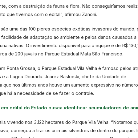
nte, com a destruição da fauna e flora. Não conseguiríamos reali
to que tivemos com o edital”, afirmou Zanoni.
s são uma das 100 piores espécies exóticas invasoras do mundo, 
, facilidade de adaptação ao ambiente e pelos danos causados a
una nativas. O investimento disponível para a equipe é de R$ 130,2
rca de 200 javalis no Parque Estadual Mata São Francisco.
m Ponta Grossa, o Parque Estadual Vila Velha é famoso pelos atr
s e a Lagoa Dourada. Juarez Baskoski, chefe da Unidade de
ta que nos últimos anos houve um aumento expressivo no número
 que há a necessidade de se fazer o controle.
em edital do Estado busca identificar acumuladores de an
alis vivendo nos 3.122 hectares do Parque Vila Velha. “Notamos 
sivo, começou a tirar os animais silvestres de dentro do parque. 