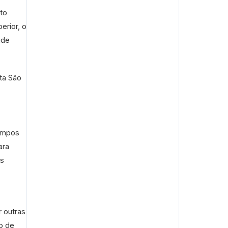
nto
erior, o
úde
ta São
Campos
ara
os
 outras
o de