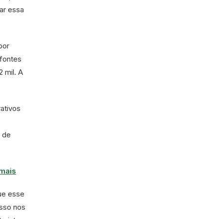
zar essa
por
 fontes
 mil. A
ativos
 de
imais
que esse
Isso nos