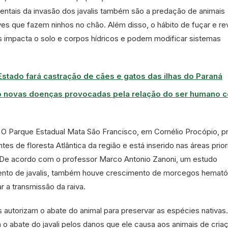
ntais da invasão dos javalis também são a predação de animais
es que fazem ninhos no chão. Além disso, o hábito de fuçar e re
s impacta o solo e corpos hídricos e podem modificar sistemas
Estado fará castração de cães e gatos das ilhas do Paraná
 novas doenças provocadas pela relação do ser humano 
 O Parque Estadual Mata São Francisco, em Cornélio Procópio, p
 de floresta Atlântica da região e está inserido nas áreas priori
 De acordo com o professor Marco Antonio Zanoni, um estudo
mento de javalis, também houve crescimento de morcegos hemat
r a transmissão da raiva.
 autorizam o abate do animal para preservar as espécies nativas
o abate do javali pelos danos que ele causa aos animais de criaç