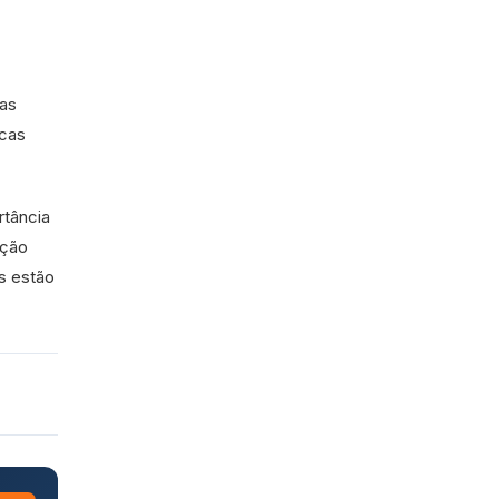
mas
icas
rtância
ução
s estão