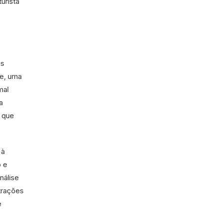
urista
as
e, uma
mal
a
s que
 à
o e
nálise
trações
e