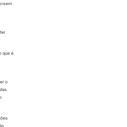
ecisem
ter
o que é
er o
 das
o
tões
às