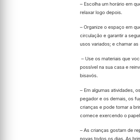
– Escolha um horário em q
relaxar logo depois.
– Organize o espaço em que 
circulação e garantir a seg
usos variados; e chamar as 
– Use os materiais que voc
possível na sua casa e reinv
bisavós.
– Em algumas atividades, os
pegador e os demais, os fu
crianças e pode tornar a bri
comece exercendo o papel 
– As crianças gostam de re
novas todos os dias. As br