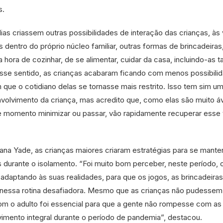
s.
lias criassem outras possibilidades de interação das crianças, às
dentro do próprio núcleo familiar, outras formas de brincadeiras
na hora de cozinhar, de se alimentar, cuidar da casa, incluindo-as
Nesse sentido, as crianças acabaram ficando com menos possibili
 que o cotidiano delas se tornasse mais restrito. Isso tem sim u
nvolvimento da criança, mas acredito que, como elas são muito á
e momento minimizar ou passar, vão rapidamente recuperar esse
iana Yade, as crianças maiores criaram estratégias para se mante
 durante o isolamento. “Foi muito bom perceber, neste período, 
 adaptando às suas realidades, para que os jogos, as brincadeiras
 nessa rotina desafiadora. Mesmo que as crianças não pudessem 
om o adulto foi essencial para que a gente não rompesse com as
vimento integral durante o período de pandemia”, destacou.