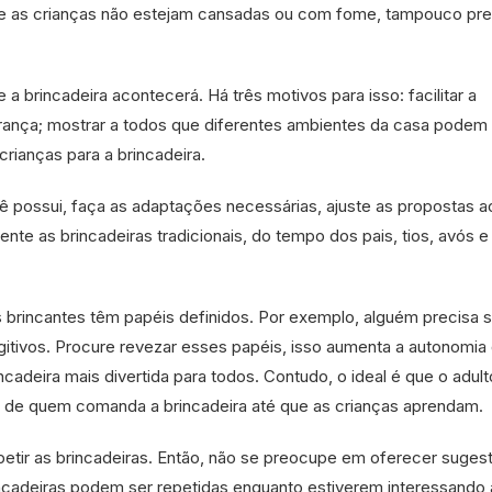
ue as crianças não estejam cansadas ou com fome, tampouco pr
a brincadeira acontecerá. Há três motivos para isso: facilitar a
urança; mostrar a todos que diferentes ambientes da casa podem 
crianças para a brincadeira.
ê possui, faça as adaptações necessárias, ajuste as propostas a
ente as brincadeiras tradicionais, do tempo dos pais, tios, avós e
 brincantes têm papéis definidos. Por exemplo, alguém precisa s
gitivos. Procure revezar esses papéis, isso aumenta a autonomia
ncadeira mais divertida para todos. Contudo, o ideal é que o adult
de quem comanda a brincadeira até que as crianças aprendam.
petir as brincadeiras. Então, não se preocupe em oferecer suges
incadeiras podem ser repetidas enquanto estiverem interessando 