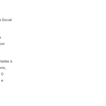
ú Social
a
por
ptadas à
eos,
. O
 e