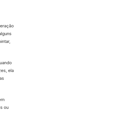
teração
alguns
intar,
quando
zes, ela
ias
 em
is ou