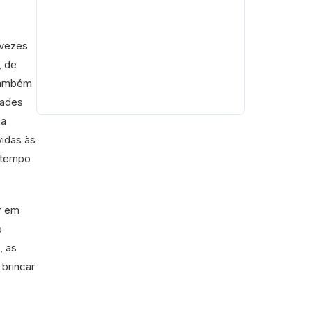
 vezes
, de
 também
dades
ma
vidas às
 tempo
r em
o
, as
brincar