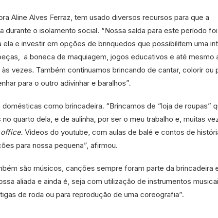
ra Aline Alves Ferraz, tem usado diversos recursos para que a
a durante o isolamento social. “Nossa saída para este período foi
 ela e investir em opções de brinquedos que possibilitem uma in
abeças, a boneca de maquiagem, jogos educativos e até mesmo 
r, às vezes. Também continuamos brincando de cantar, colorir ou p
har para o outro adivinhar e baralhos”.
as domésticas como brincadeira. “Brincamos de “loja de roupas” 
no quarto dela, e de aulinha, por ser o meu trabalho e, muitas ve
office
. Vídeos do youtube, com aulas de balé e contos de histór
ões para nossa pequena”, afirmou.
mbém são músicos, canções sempre foram parte da brincadeira
ssa aliada e ainda é, seja com utilização de instrumentos musica
tigas de roda ou para reprodução de uma coreografia”.