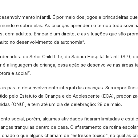
 desenvolvimento infantil. É por meio dos jogos e brincadeiras que
 mundo e sobre elas. As crianças aprendem o tempo todo sozinh
s, com adultos. Brincar é um direito, e as situações que são pro
muito no desenvolvimento da autonomia”.
denadora do Setor Child Life, do Sabará Hospital Infantil (SP), c
r é a linguagem da criança, essa ação se desenvolve nas áreas t
otora e social”.
ais para o desenvolvimento integral das crianças. Sua importânci
ntido pelo Estatuto da Criança e do Adolescente (ECA), preconiza
das (ONU), e tem até um dia de celebração: 28 de maio.
ento social, porém, algumas atividades ficaram limitadas e está 
rianças tranquilas dentro de casa. O afastamento da rotina escolar
 criado o que alguns chamam de “estresse tóxico”, no qual as cr