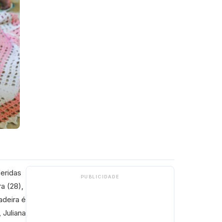
feridas
PUBLICIDADE
a (28),
adeira é
 Juliana