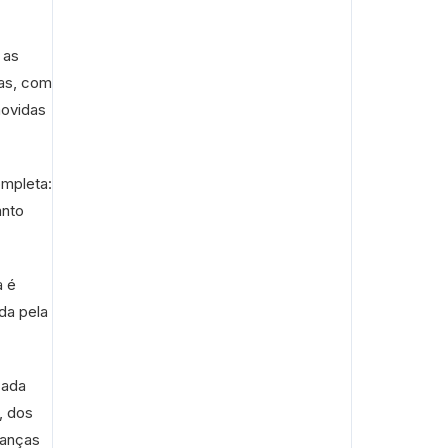
 as
as, com
movidas
ompleta:
anto
a é
da pela
cada
, dos
ianças