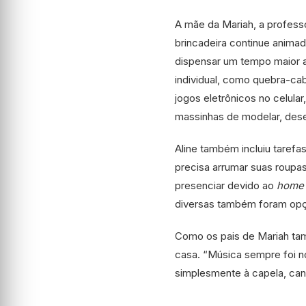
A mãe da Mariah, a professo
brincadeira continue animad
dispensar um tempo maior a
individual, como quebra-c
jogos eletrônicos no celula
massinhas de modelar, desen
Aline também incluiu taref
precisa arrumar suas roupas 
presenciar devido ao
home 
diversas também foram opç
Como os pais de Mariah ta
casa. “Música sempre foi no
simplesmente à capela, can