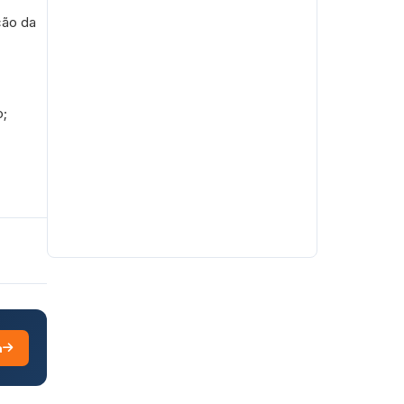
ção da
o;
a