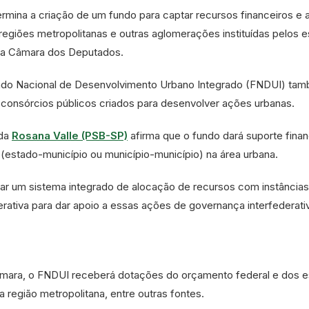
ermina a criação de um fundo para captar recursos financeiros e 
giões metropolitanas e outras aglomerações instituídas pelos 
a na Câmara dos Deputados.
ndo Nacional de Desenvolvimento Urbano Integrado (FNDUI) ta
 consórcios públicos criados para desenvolver ações urbanas.
ada
Rosana Valle (PSB-SP)
afirma que o fundo dará suporte finan
s (estado-município ou município-município) na área urbana.
nar um sistema integrado de alocação de recursos com instâncias
erativa para dar apoio a essas ações de governança interfederati
âmara, o FNDUI receberá dotações do orçamento federal e dos 
a região metropolitana, entre outras fontes.