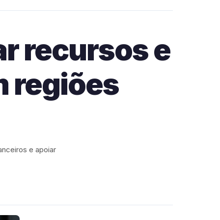
ar recursos e
m regiões
anceiros e apoiar