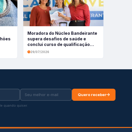
Moradora do Núcleo Bandeirante
ilhões
supera desafios de saúde e
conclui curso de qualificação
profissional
29/07/2026
Quero receber
e quando quiser.