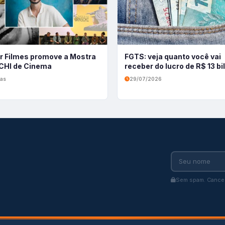
r Filmes promove a Mostra
FGTS: veja quanto você vai
HI de Cinema
receber do lucro de R$ 13 b
ias
29/07/2026
Sem spam. Cancel