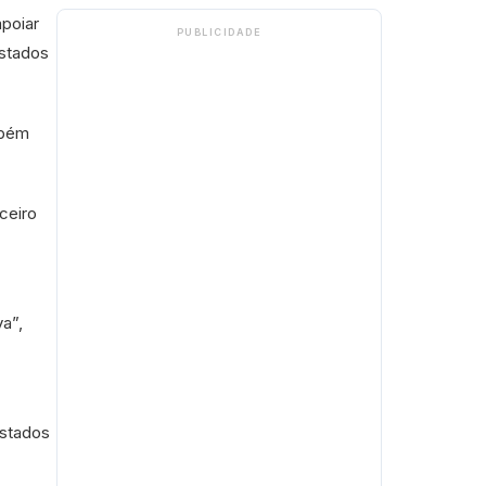
apoiar
PUBLICIDADE
estados
mbém
ceiro
va”,
estados