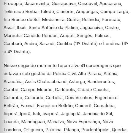
Procópio, Jacarezinho, Guarapuava, Cascavel, Apucarana,
Telêmaco Borba, Toledo, Cianorte, Arapongas, Campo Largo,
Rio Branco do Sul, Medianeira, Guaíra, Rolândia, Porecatu,
Assaí, Ibaiti, Santo Antônio da Platina, Jaguariaíva, Castro,
Marechal Cândido Rondon, Arapoti, Sengés, Palmas,
Cambará, Andirá, Sarandi, Curitiba (11º Distrito) e Londrina (3º
e 4º Distrito).
Nesse segundo momento foram alvo 41 carceragens que
estavam sob gestão da Polícia Civil: Alto Paraná, Altônia,
Araucária, Assis Chateaubriand, Astorga, Bandeirantes,
Cambé, Campo Mourão, Carlópolis, Cidade Gaúcha,
Colombo, Colorado, Corbélia, Dois Vizinhos, Engenheiro
Beltrão, Faxinal, Francisco Beltrão, Goioerê, Guaratuba,
Ibiporã, Iporã, Irati, Ivaiporã, Jaguapitã, Jandaia do Sul,
Loanda, Mandaguari, Marialva, Nova Esperança, Nova
Londrina, Ortigueira, Palotina, Pitanga, Prudentópolis, Quedas