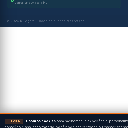
Jornalismo colaborativo
© 2026 DF Agora · Todos os direitos reservados
Usamos cookies
para melhorar sua experiência, personaliz
→ LGPD
conteúdo e analisar o tráfego. Você pode aceitar todos ou manter apena