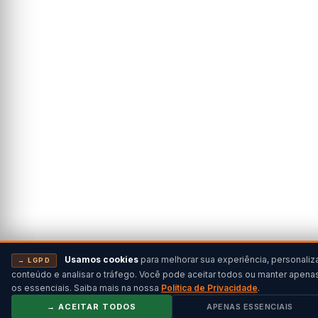
Usamos cookies
para melhorar sua experiência, personaliz
→ LGPD
conteúdo e analisar o tráfego. Você pode aceitar todos ou manter apena
os essenciais. Saiba mais na nossa
Política de Privacidade
.
→ ACEITAR TODOS
APENAS ESSENCIAIS