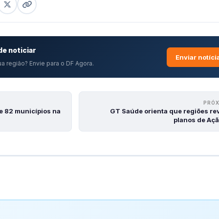
e noticiar
Enviar notíci
a região? Envie para o DF Agora.
PRÓ
e 82 municípios na
GT Saúde orienta que regiões re
planos de Açã