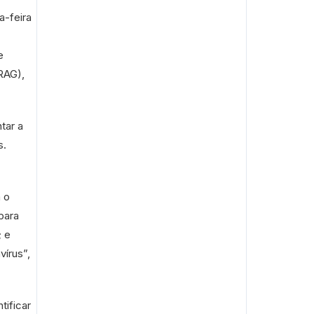
a-feira
e
RAG),
tar a
s.
 o
para
; e
írus”,
tificar