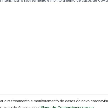
icar o rastreamento e monitoramento de casos do novo coronavír
 Governo do Amazonas no
Plano de Contingência para o