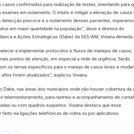
s casos confirmados para realização de testes, orientando para 
 exames em isolamento. O intuito é mitigar a elevação de casos
a detecção precoce e o isolamento desses pacientes, esperamo
vírus em maior quantidade na população”, disse a diretora do
ásica e Ações Estratégicas (Dabe) da SES-AM, Viviana Almeida.
belecer e implementar protocolos e fluxos de manejos de casos,
is pontos de atenção, em especial a rede de urgência. Serão
is com os temas específicos para o manejo de casos leves e mode
afins forem atualizados”, explicou Viviana.
o Dabe, nas áreas dos municípios onde não houver cobertura da
r o telemonitoramento, para rastreio e acompanhamento de conta
adas ou com quadros suspeitos. Viviana destaca que esse
eito via ligações telefônicas de rotina ou por aplicativos.