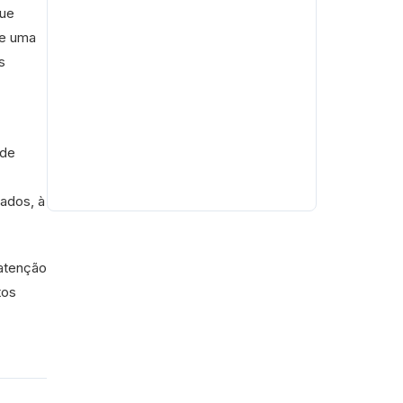
que
 e uma
s
 de
rados, à
 atenção
tos