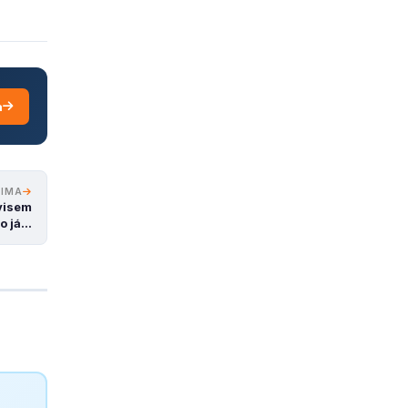
a
XIMA
visem
o já…