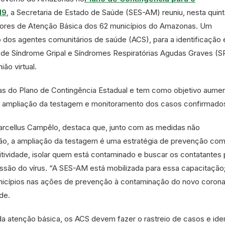
19
, a Secretaria de Estado de Saúde (SES-AM) reuniu, nesta quint
ores de Atenção Básica dos 62 municípios do Amazonas. Um
dos agentes comunitários de saúde (ACS), para a identificação 
de Síndrome Gripal e Síndromes Respiratórias Agudas Graves (S
ião virtual.
as do Plano de Contingência Estadual e tem como objetivo aumen
om ampliação da testagem e monitoramento dos casos confirmado
rcellus Campêlo, destaca que, junto com as medidas não
ão, a ampliação da testagem é uma estratégia de prevenção com
ositividade, isolar quem está contaminado e buscar os contatantes 
issão do vírus. “A SES-AM está mobilizada para essa capacitação
nicípios nas ações de prevenção à contaminação do novo coronav
de.
a atenção básica, os ACS devem fazer o rastreio de casos e iden